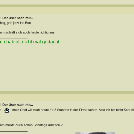
 Der User nach mir...
htig, geh jetzt ins Bett.
m schläft sich auch heute richtig aus
________________
.ich hab oft nicht mal gedacht
 Der User nach mir...
e
mein Chef will mich heute für 3 Stunden in der Firma sehen. Also ich bin nicht Schul
m mußte auch schon Sonntags arbeiten ?
________________