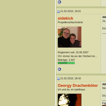
21.02.2010, 18:01
AW:
sidekick
Ja,
Propellereinfachmitmir
DUn
__
Registriert seit: 10.06.2007
Ort: immer da wo der Herbert ist...
Beiträge: 3.407
21.02.2010, 18:42
AW:
Georgy Drachenköter
Nic
ich und du, im spielhaus
DUn
__
Fig