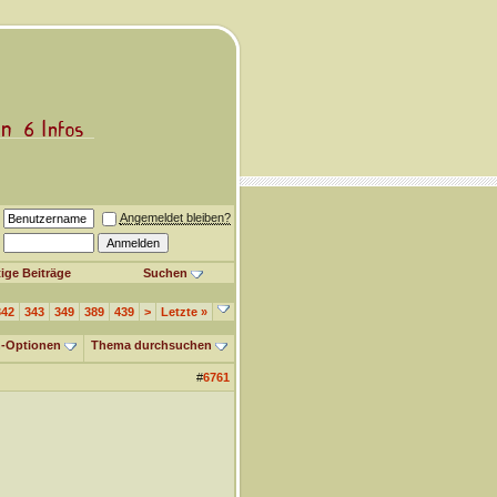
Angemeldet bleiben?
ige Beiträge
Suchen
342
343
349
389
439
>
Letzte
»
-Optionen
Thema durchsuchen
#
6761