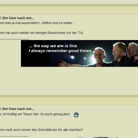
 Der User nach mir...
nt man ja mal ausprobiern...fettfrei und so weiter...
m hat auch wieder ein wengerl Neuschnee vor der Tür.
________________
 Der User nach mir...
, ist kräftig am Tauen hier. Ist auch genug jetzt.
m muß auch immer den Schreibkram für alle machen?
________________