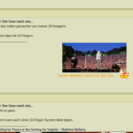
 Der User nach mir...
 das selbst gemachte von meiner SChwägerin.
m tippt mit 10 Fingern.
________________
Danke deinem Leben für die Zeit....
 Der User nach mir...
ht so ganz.
m kann auch ohne 10-Finger-System blind tippen.
________________
hting for Peace is like fucking for Virginity - Matthew Bellamy