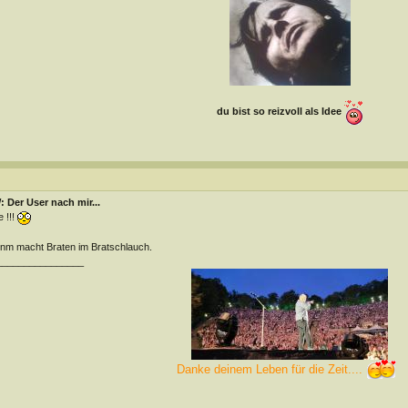
du bist so reizvoll als Idee
 Der User nach mir...
 !!!
m macht Braten im Bratschlauch.
________________
Danke deinem Leben für die Zeit....