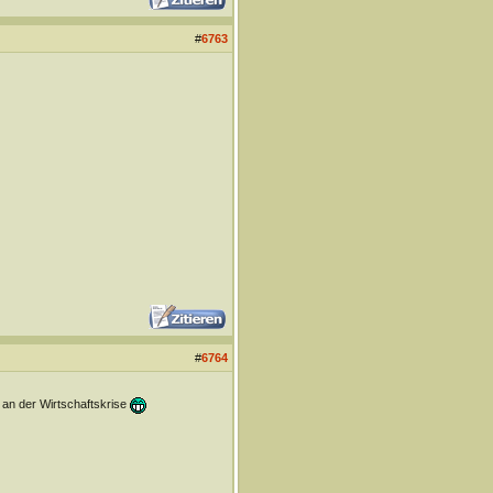
#
6763
#
6764
d an der Wirtschaftskrise