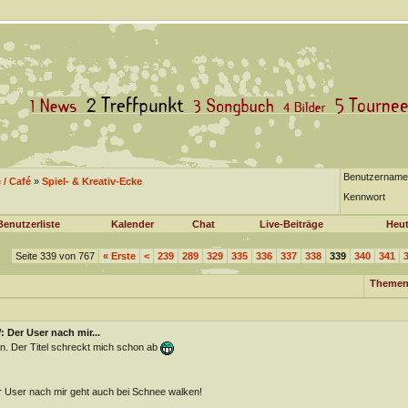
Benutzername
/ Café
»
Spiel- & Kreativ-Ecke
Kennwort
Benutzerliste
Kalender
Chat
Live-Beiträge
Heut
Seite 339 von 767
«
Erste
<
239
289
329
335
336
337
338
339
340
341
Themen
 Der User nach mir...
n. Der Titel schreckt mich schon ab
 User nach mir geht auch bei Schnee walken!
________________