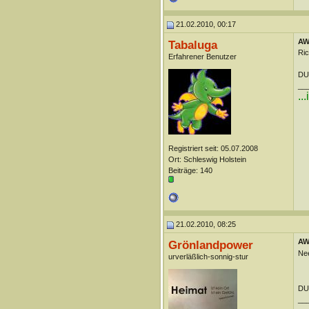
21.02.2010, 00:17
AW:
Tabaluga
Ric
Erfahrener Benutzer
DUn
__
..
Registriert seit: 05.07.2008
Ort: Schleswig Holstein
Beiträge: 140
21.02.2010, 08:25
AW:
Grönlandpower
Ne
urverläßlich-sonnig-stur
DUn
__