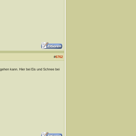
#
6762
 gehen kann. Hier bei Eis und Schnee bei