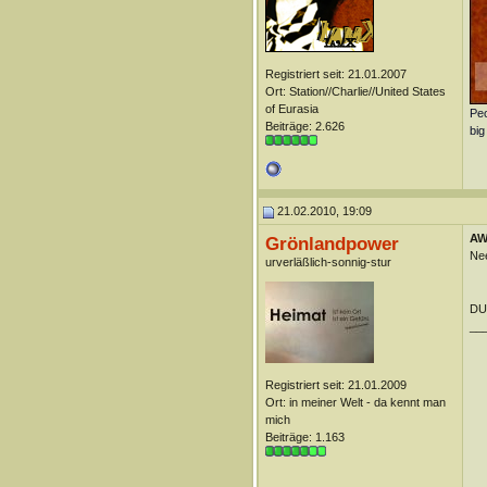
Registriert seit: 21.01.2007
Ort: Station//Charlie//United States
of Eurasia
Peo
Beiträge: 2.626
big
21.02.2010, 19:09
AW:
Grönlandpower
Nee
urverläßlich-sonnig-stur
DU
__
Registriert seit: 21.01.2009
Ort: in meiner Welt - da kennt man
mich
Beiträge: 1.163