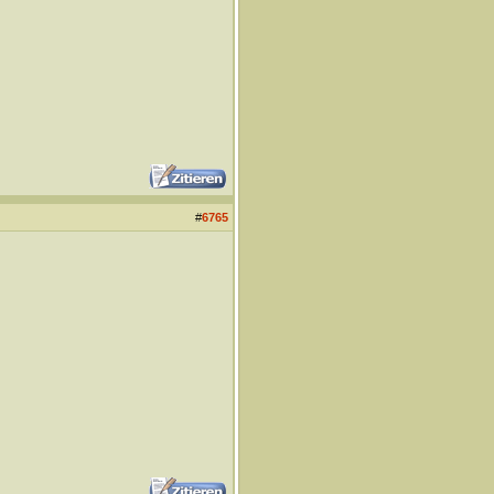
#
6765