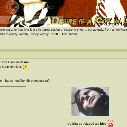
ple assume that time is a strict progression of cause to effect... but actually, from a non-linea
 ball of wibbly-wobbly... timey-wimey... stuff. - The Doctor
 Der User nach mir...
 kann ich nicht.
nm hat schon Abendbrot gegessen?
________________
du bist so reizvoll als Idee