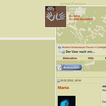
Startseite
|Â
Impressum
DAS IST LOS
CD / VINYL
Â» Infos
Â» jetzt bestellen!
»
Lounge 
Herbert Grönemeyer Forum
Der User nach mir...
Bilderalben
Hilfe
20.02.2010, 16:54
AW:
Mania
Nei
.
Der
__