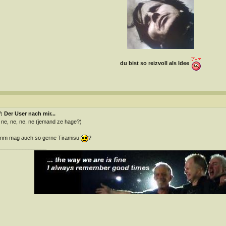
du bist so reizvoll als Idee
 Der User nach mir...
 ne, ne, ne, ne (jemand ze hage?)
nm mag auch so gerne Tiramisu
?
________________