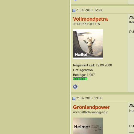
21.02.2010, 12:24
AW:
Vollmondpetra
Kön
JEDER für JEDEN
DUn
__
Registriert seit: 19.09.2008
Ort: irgendwo
Beiträge: 1.967
21.02.2010, 13:05
AW:
Grönlandpower
Nee
urverläßlich-sonnig-stur
DUn
__