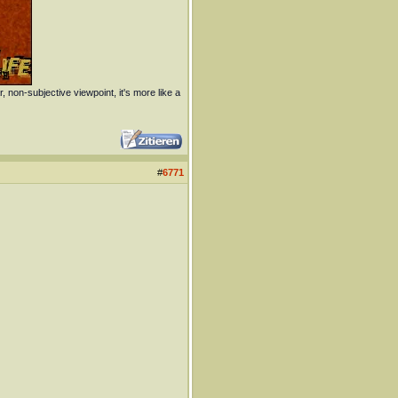
r, non-subjective viewpoint, it's more like a
#
6771