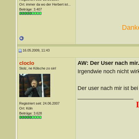
Ort: immer da wo der Herbert ist...
Beiträge: 3.407
Danke
16.05.2009, 11:43
AW: Der User nach mir.
cloclo
Stolz, ne Kölsche zo sin!
Irgendwie noch nicht wirk
Der user nach mir ist be
__________________
Registriert seit: 24.06.2007
Ort: Köln
Beiträge: 3.628