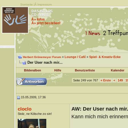
Startseite
|Â
Impressum
DAS IST LOS
CD / VINYL
Â» Infos
Â» jetzt bestellen!
»
Lounge / Café
»
Spiel- & Kreativ-Ecke
Herbert Grönemeyer Forum
Der User nach mir...
Bilderalben
Hilfe
Benutzerliste
Kalender
Seite 249 von 767
«
Erste
<
149
1
15.05.2009, 17:36
AW: Der User nach mir.
cloclo
Stolz, ne Kölsche zo sin!
Kann mich mich erinnern.