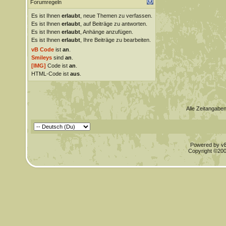
Forumregeln
Es ist Ihnen
erlaubt
, neue Themen zu verfassen.
Es ist Ihnen
erlaubt
, auf Beiträge zu antworten.
Es ist Ihnen
erlaubt
, Anhänge anzufügen.
Es ist Ihnen
erlaubt
, Ihre Beiträge zu bearbeiten.
vB Code
ist
an
.
Smileys
sind
an
.
[IMG]
Code ist
an
.
HTML-Code ist
aus
.
Alle Zeitangaben
Powered by vBu
Copyright ©2000