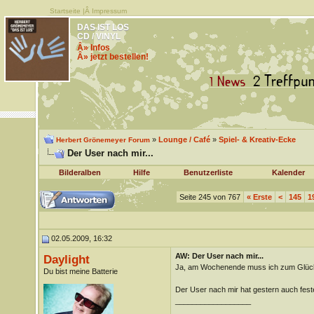
Startseite
|Â
Impressum
DAS IST LOS
CD / VINYL
Â» Infos
Â» jetzt bestellen!
»
Lounge / Café
»
Spiel- & Kreativ-Ecke
Herbert Grönemeyer Forum
Der User nach mir...
Bilderalben
Hilfe
Benutzerliste
Kalender
Seite 245 von 767
«
Erste
<
145
1
02.05.2009, 16:32
AW: Der User nach mir...
Daylight
Ja, am Wochenende muss ich zum Glück 
Du bist meine Batterie
Der User nach mir hat gestern auch fest
__________________