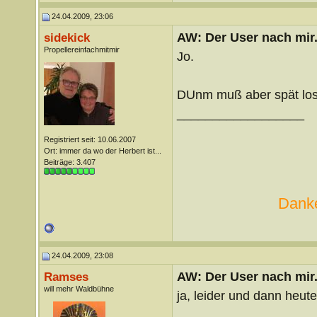
24.04.2009, 23:06
AW: Der User nach mir.
sidekick
Propellereinfachmitmir
Jo.
DUnm muß aber spät los
__________________
Registriert seit: 10.06.2007
Ort: immer da wo der Herbert ist...
Beiträge: 3.407
Danke
24.04.2009, 23:08
AW: Der User nach mir.
Ramses
will mehr Waldbühne
ja, leider und dann heut