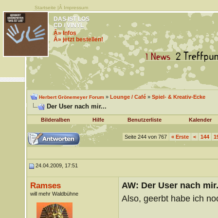
Startseite
|Â
Impressum
DAS IST LOS
CD / VINYL
Â» Infos
Â» jetzt bestellen!
»
Lounge / Café
»
Spiel- & Kreativ-Ecke
Herbert Grönemeyer Forum
Der User nach mir...
Bilderalben
Hilfe
Benutzerliste
Kalender
Seite 244 von 767
«
Erste
<
144
1
24.04.2009, 17:51
AW: Der User nach mir.
Ramses
will mehr Waldbühne
Also, geerbt habe ich no