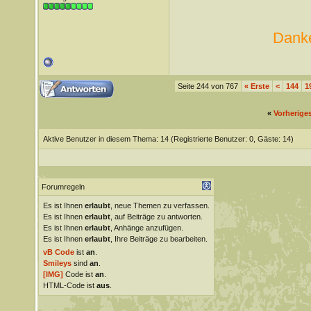
Danke
Seite 244 von 767
«
Erste
<
144
1
«
Vorherige
Aktive Benutzer in diesem Thema: 14
(Registrierte Benutzer: 0, Gäste: 14)
Forumregeln
Es ist Ihnen
erlaubt
, neue Themen zu verfassen.
Es ist Ihnen
erlaubt
, auf Beiträge zu antworten.
Es ist Ihnen
erlaubt
, Anhänge anzufügen.
Es ist Ihnen
erlaubt
, Ihre Beiträge zu bearbeiten.
vB Code
ist
an
.
Smileys
sind
an
.
[IMG]
Code ist
an
.
HTML-Code ist
aus
.