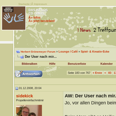
Startseite
|Â
Impressum
DAS IST LOS
CD / VINYL
Â» Infos
Â» jetzt bestellen!
»
Lounge / Café
»
Spiel- & Kreativ-Ecke
Herbert Grönemeyer Forum
Der User nach mir...
Bilderalben
Hilfe
Benutzerliste
Kalender
Seite 183 von 767
«
Erste
<
83
1
01.12.2008, 20:04
AW: Der User nach mir.
sidekick
Propellereinfachmitmir
Jo, vor allen Dingen bei