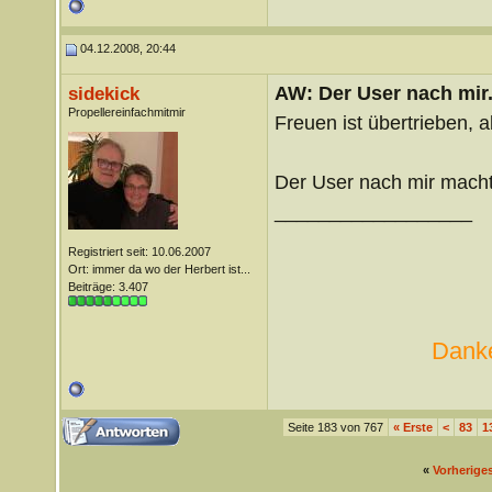
04.12.2008, 20:44
AW: Der User nach mir.
sidekick
Propellereinfachmitmir
Freuen ist übertrieben, 
Der User nach mir macht
__________________
Registriert seit: 10.06.2007
Ort: immer da wo der Herbert ist...
Beiträge: 3.407
Danke
Seite 183 von 767
«
Erste
<
83
1
«
Vorherige