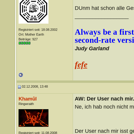
DUnm hat schon alle Ge
__________________
Always be a first
Registriert seit: 18.08.2002
Ort: Mother Earth
second-rate vers
Beiträge: 927
Judy Garland
fefe
02.12.2008, 13:48
AW: Der User nach mir.
Khamûl
Ringwraith
Ne, ich hab noch nicht ma
Der User nach mir isst ge
Registriert seit: 11.08.2008