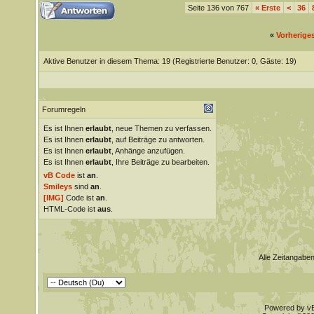
Seite 136 von 767
«
Erste
<
36
«
Vorherige
Aktive Benutzer in diesem Thema: 19
(Registrierte Benutzer: 0, Gäste: 19)
Forumregeln
Es ist Ihnen
erlaubt
, neue Themen zu verfassen.
Es ist Ihnen
erlaubt
, auf Beiträge zu antworten.
Es ist Ihnen
erlaubt
, Anhänge anzufügen.
Es ist Ihnen
erlaubt
, Ihre Beiträge zu bearbeiten.
vB Code
ist
an
.
Smileys
sind
an
.
[IMG]
Code ist
an
.
HTML-Code ist
aus
.
Alle Zeitangaben
Powered by vBu