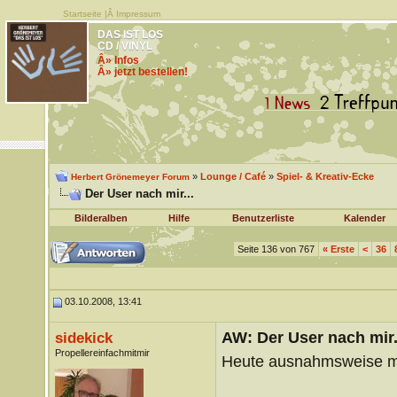
Startseite
|Â
Impressum
DAS IST LOS
CD / VINYL
Â» Infos
Â» jetzt bestellen!
»
Lounge / Café
»
Spiel- & Kreativ-Ecke
Herbert Grönemeyer Forum
Der User nach mir...
Bilderalben
Hilfe
Benutzerliste
Kalender
Seite 136 von 767
«
Erste
<
36
03.10.2008, 13:41
AW: Der User nach mir.
sidekick
Propellereinfachmitmir
Heute ausnahmsweise mal 