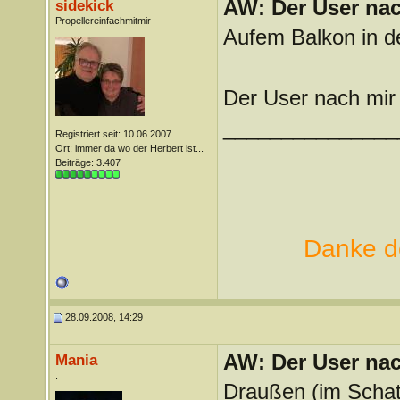
AW: Der User nach
sidekick
Propellereinfachmitmir
Aufem Balkon in d
Der User nach mir 
_______________
Registriert seit: 10.06.2007
Ort: immer da wo der Herbert ist...
Beiträge: 3.407
Danke de
28.09.2008, 14:29
AW: Der User nach
Mania
.
Draußen (im Scha