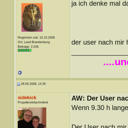
ja ich denke mal 
Registriert seit: 10.10.2006
der user nach mir 
Ort: Land Brandenburg
Beiträge: 2.036
_______________
....u
28.09.2008, 14:35
AW: Der User nach
sidekick
Propellereinfachmitmir
Wenn 9.30 h lange i
Der User nach mir 