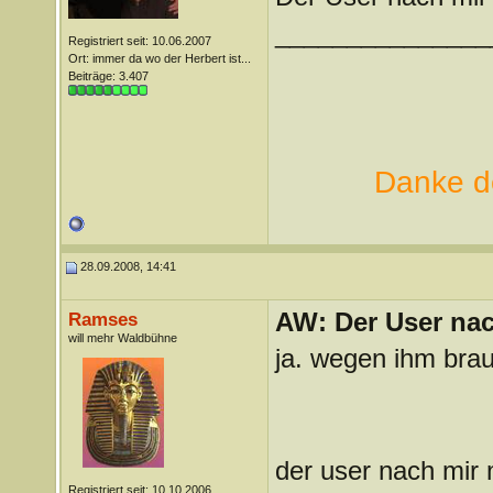
_______________
Registriert seit: 10.06.2007
Ort: immer da wo der Herbert ist...
Beiträge: 3.407
Danke de
28.09.2008, 14:41
AW: Der User nach
Ramses
will mehr Waldbühne
ja. wegen ihm brau
der user nach mir 
Registriert seit: 10.10.2006