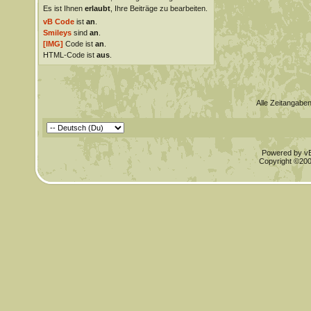
Es ist Ihnen
erlaubt
, Ihre Beiträge zu bearbeiten.
vB Code
ist
an
.
Smileys
sind
an
.
[IMG]
Code ist
an
.
HTML-Code ist
aus
.
Alle Zeitangaben
Powered by vBu
Copyright ©2000