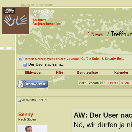
Startseite
|Â
Impressum
DAS IST LOS
CD / VINYL
Â» Infos
Â» jetzt bestellen!
»
Lounge / Café
»
Spiel- & Kreativ-Ecke
Herbert Grönemeyer Forum
Der User nach mir...
Bilderalben
Hilfe
Benutzerliste
Kalender
Seite 128 von 767
«
Erste
<
28
28.09.2008, 13:33
AW: Der User nach
Benny
Nach Süden
Nö, wir dürfen ja n