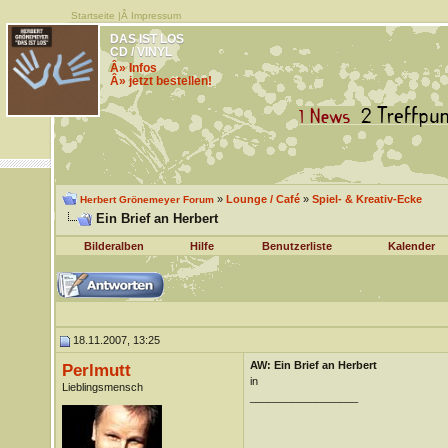
Startseite
|Â
Impressum
DAS IST LOS
CD / VINYL
Â» Infos
Â» jetzt bestellen!
»
Lounge / Café
»
Spiel- & Kreativ-Ecke
Herbert Grönemeyer Forum
Ein Brief an Herbert
Bilderalben
Hilfe
Benutzerliste
Kalender
18.11.2007, 13:25
AW: Ein Brief an Herbert
Perlmutt
in
Lieblingsmensch
__________________