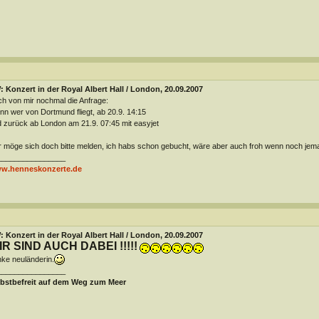
 Konzert in der Royal Albert Hall / London, 20.09.2007
h von mir nochmal die Anfrage:
n wer von Dortmund fliegt, ab 20.9. 14:15
 zurück ab London am 21.9. 07:45 mit easyjet
 möge sich doch bitte melden, ich habs schon gebucht, wäre aber auch froh wenn noch jema
________________
w.henneskonzerte.de
 Konzert in der Royal Albert Hall / London, 20.09.2007
IR SIND AUCH DABEI !!!!!
ke neuländerin.
________________
lbstbefreit auf dem Weg zum Meer