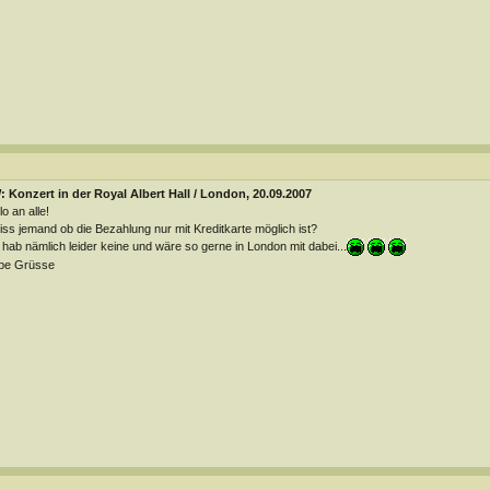
 Konzert in der Royal Albert Hall / London, 20.09.2007
lo an alle!
ss jemand ob die Bezahlung nur mit Kreditkarte möglich ist?
 hab nämlich leider keine und wäre so gerne in London mit dabei...
be Grüsse