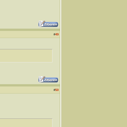
#
49
#
50