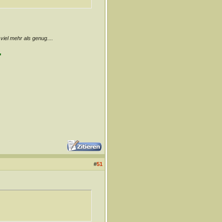
 viel mehr als genug....
"
#
51