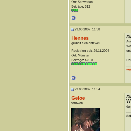
Ort: Schweden
Beiträge: 312
23.06.2007, 11:38
AW:
Hennes
Auc
grübelt sich entzwei
Wen
Registriert seit: 29.11.2004
und
Ort: Münster
Beiträge: 4.810
Der
__
ww
23.06.2007, 11:54
AW:
Geloe
W
fernweh
dan
__
Se