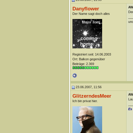
AW:
Danyflower
Den
Der Name sagt doch alles
__
und
Registriert seit: 14.06.2003
Ort: Balkon gegenüber
Beiträge: 2.369
23.06.2007, 11:56
AW:
GlitzerndesMeer
Lau
Ich bin privat hier.
__
Es