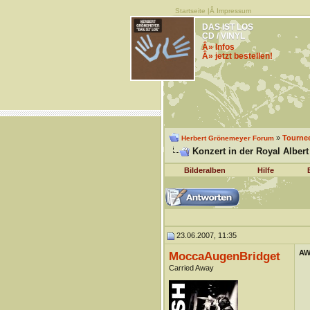
Startseite
|Â
Impressum
DAS IST LOS
CD / VINYL
Â» Infos
Â» jetzt bestellen!
»
Tourne
Herbert Grönemeyer Forum
Konzert in der Royal Albert
Bilderalben
Hilfe
23.06.2007, 11:35
AW:
MoccaAugenBridget
Carried Away