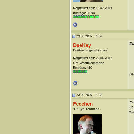
Registriert seit: 19.02.2003
Beiträge: 3.699
23.06.2007, 11:57
AW:
DeeKay
Double-Dingenskirchen
Registriert seit: 22.06.2007
Ort: Westfalenstadion
Beiträge: 460
Oh 
23.06.2007, 11:58
AW:
Feechen
Da 
"H"-Typ-Tourhase
Wol