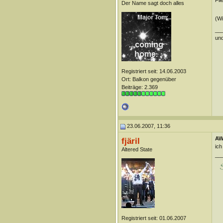
Fli
Der Name sagt doch alles
(Wi
__
und
Registriert seit: 14.06.2003
Ort: Balkon gegenüber
Beiträge: 2.369
23.06.2007, 11:36
AW:
fjäril
ich
Altered State
__
Registriert seit: 01.06.2007