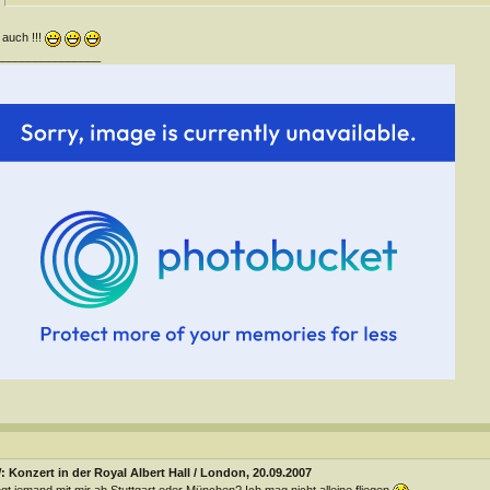
 auch !!!
________________
 Konzert in der Royal Albert Hall / London, 20.09.2007