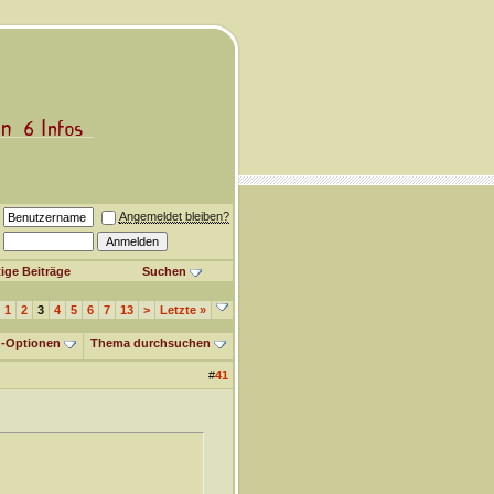
Angemeldet bleiben?
ige Beiträge
Suchen
1
2
3
4
5
6
7
13
>
Letzte
»
-Optionen
Thema durchsuchen
#
41