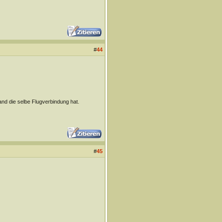
#
44
nd die selbe Flugverbindung hat.
#
45