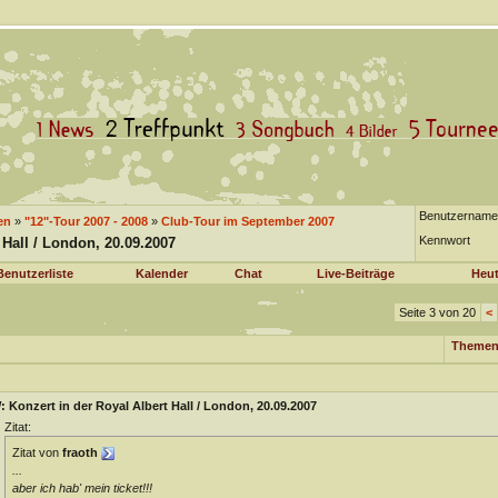
Benutzername
en
»
"12"-Tour 2007 - 2008
»
Club-Tour im September 2007
Kennwort
 Hall / London, 20.09.2007
Benutzerliste
Kalender
Chat
Live-Beiträge
Heut
Seite 3 von 20
<
Themen
 Konzert in der Royal Albert Hall / London, 20.09.2007
Zitat:
Zitat von
fraoth
...
aber ich hab' mein ticket!!!