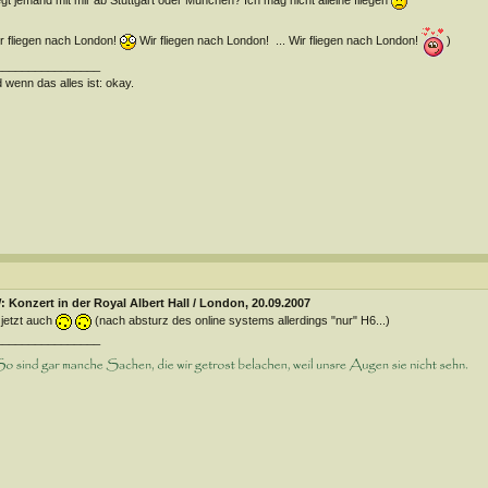
egt jemand mit mir ab Stuttgart oder München? Ich mag nicht alleine fliegen
r fliegen nach London!
Wir fliegen nach London!
... Wir fliegen nach London!
)
________________
 wenn das alles ist: okay.
 Konzert in der Royal Albert Hall / London, 20.09.2007
 jetzt auch
(nach absturz des online systems allerdings "nur" H6...)
________________