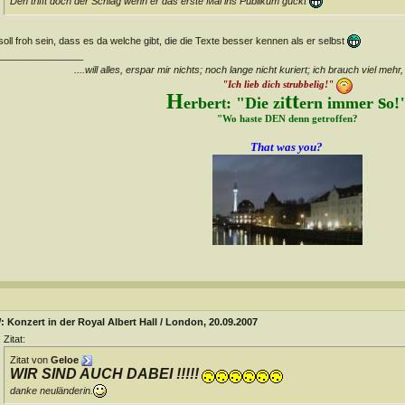
Den trifft doch der Schlag wenn er das erste Mal ins Publikum guckt
soll froh sein, dass es da welche gibt, die die Texte besser kennen als er selbst
________________
....will alles, erspar mir nichts; noch lange nicht kuriert; ich brauch viel mehr,
"Ich lieb dich strubbelig!"
H
tt
s
erber
: "Die zi
ern immer
o!
t
"Wo haste DEN denn getroffen?
That was you?
 Konzert in der Royal Albert Hall / London, 20.09.2007
Zitat:
Zitat von
Geloe
WIR SIND AUCH DABEI !!!!!
danke neuländerin.