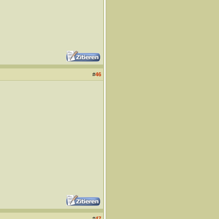
#
46
#
47