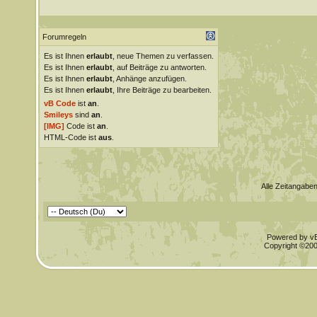
Forumregeln
Es ist Ihnen
erlaubt
, neue Themen zu verfassen.
Es ist Ihnen
erlaubt
, auf Beiträge zu antworten.
Es ist Ihnen
erlaubt
, Anhänge anzufügen.
Es ist Ihnen
erlaubt
, Ihre Beiträge zu bearbeiten.
vB Code
ist
an
.
Smileys
sind
an
.
[IMG]
Code ist
an
.
HTML-Code ist
aus
.
Alle Zeitangaben
Powered by vBu
Copyright ©2000