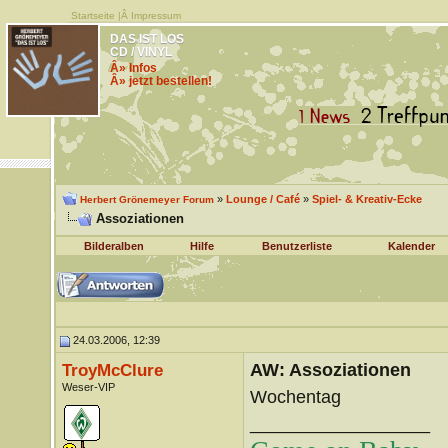
Startseite
|Â
Impressum
DAS IST LOS
CD / VINYL
Â» Infos
Â» jetzt bestellen!
»
Lounge / Café
»
Spiel- & Kreativ-Ecke
Herbert Grönemeyer Forum
Assoziationen
Bilderalben
Hilfe
Benutzerliste
Kalender
24.03.2006, 12:39
AW: Assoziationen
TroyMcClure
Weser-VIP
Wochentag
__________________