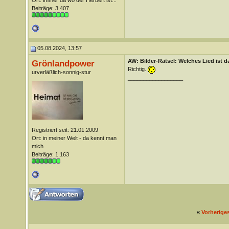
Ort: immer da wo der Herbert ist...
Beiträge: 3.407
05.08.2024, 13:57
AW: Bilder-Rätsel: Welches Lied ist d
Grönlandpower
Richtig.
urverläßlich-sonnig-stur
__________________
Registriert seit: 21.01.2009
Ort: in meiner Welt - da kennt man
mich
Beiträge: 1.163
«
Vorherige