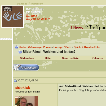
Startseite
|Â
Impressum
DAS IST LOS
CD / VINYL
Â» Infos
Â» jetzt bestellen!
»
Lounge / Café
»
Spiel- & Kreativ-Ecke
Herbert Grönemeyer Forum
Bilder-Rätsel: Welches Lied ist das?
Bilderalben
Hilfe
Benutzerliste
Kalender
30.07.2024, 09:30
AW: Bilder-Rätsel: Welches Lied ist d
sidekick
Es kriegt endlich Flügel, fliegt auf und d
Propellereinfachmitmir
__________________