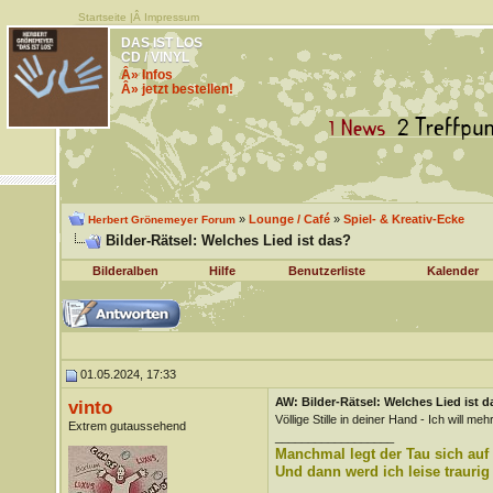
Startseite
|Â
Impressum
DAS IST LOS
CD / VINYL
Â» Infos
Â» jetzt bestellen!
»
Lounge / Café
»
Spiel- & Kreativ-Ecke
Herbert Grönemeyer Forum
Bilder-Rätsel: Welches Lied ist das?
Bilderalben
Hilfe
Benutzerliste
Kalender
01.05.2024, 17:33
AW: Bilder-Rätsel: Welches Lied ist d
vinto
Völlige Stille in deiner Hand - Ich will meh
Extrem gutaussehend
__________________
Manchmal legt der Tau sich auf
Und dann werd ich leise traurig