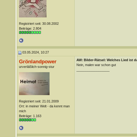
Registriert seit: 30.08.2002
Beiträge: 2.804
03.05.2024, 10:27
AW: Bilder-Rätsel: Welches Lied ist d
Grönlandpower
Nein, malen war schon gut
urverläßlich-sonnig-stur
__________________
Registriert seit: 21.01.2009
Ort: in meiner Welt - da kennt man
mich
Beiträge: 1.163