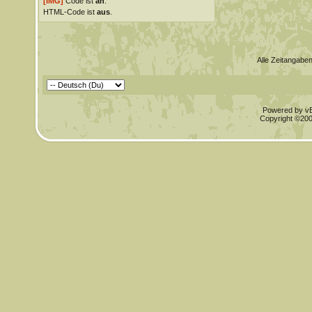
[IMG]
Code ist
an
.
HTML-Code ist
aus
.
Alle Zeitangaben
Powered by vBu
Copyright ©2000