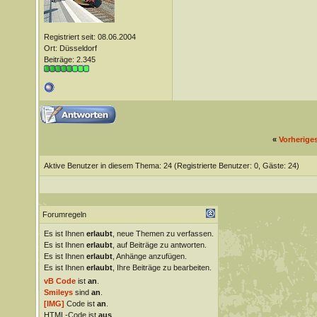
Registriert seit: 08.06.2004
Ort: Düsseldorf
Beiträge: 2.345
«
Vorherige
Aktive Benutzer in diesem Thema: 24
(Registrierte Benutzer: 0, Gäste: 24)
Forumregeln
Es ist Ihnen
erlaubt
, neue Themen zu verfassen.
Es ist Ihnen
erlaubt
, auf Beiträge zu antworten.
Es ist Ihnen
erlaubt
, Anhänge anzufügen.
Es ist Ihnen
erlaubt
, Ihre Beiträge zu bearbeiten.
vB Code
ist
an
.
Smileys
sind
an
.
[IMG]
Code ist
an
.
HTML-Code ist
aus
.