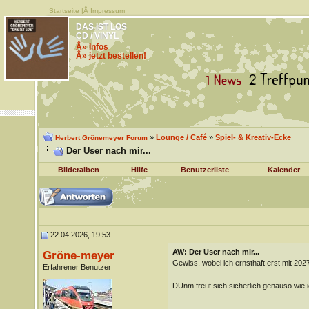
Startseite
|Â
Impressum
DAS IST LOS
CD / VINYL
Â» Infos
Â» jetzt bestellen!
»
Lounge / Café
»
Spiel- & Kreativ-Ecke
Herbert Grönemeyer Forum
Der User nach mir...
Bilderalben
Hilfe
Benutzerliste
Kalender
22.04.2026, 19:53
AW: Der User nach mir...
Gröne-meyer
Gewiss, wobei ich ernsthaft erst mit 20
Erfahrener Benutzer
DUnm freut sich sicherlich genauso wie