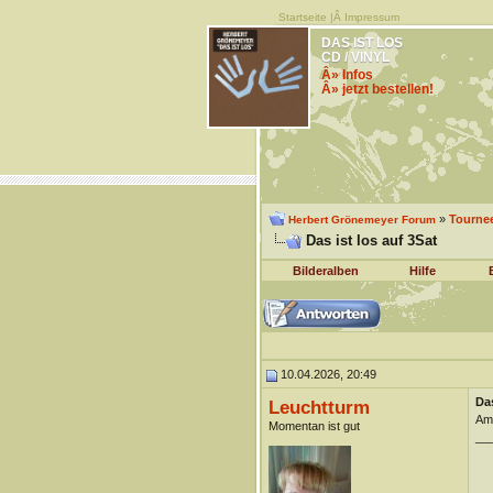
Startseite
|Â
Impressum
DAS IST LOS
CD / VINYL
Â» Infos
Â» jetzt bestellen!
»
Tourne
Herbert Grönemeyer Forum
Das ist los auf 3Sat
Bilderalben
Hilfe
10.04.2026, 20:49
Das
Leuchtturm
Am 
Momentan ist gut
__