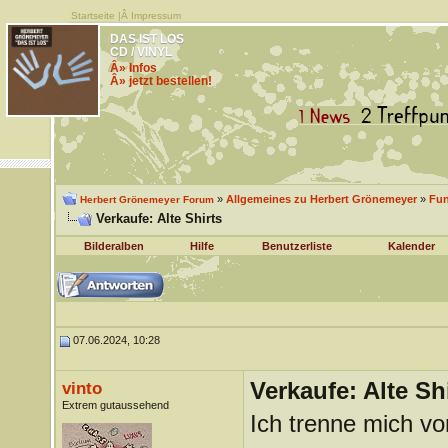
Startseite
|Â
Impressum
DAS IST LOS
CD / VINYL
Â» Infos
Â» jetzt bestellen!
»
Allgemeines zu Herbert Grönemeyer
»
Fu
Herbert Grönemeyer Forum
Verkaufe: Alte Shirts
Bilderalben
Hilfe
Benutzerliste
Kalender
07.06.2024, 10:28
Verkaufe: Alte Sh
vinto
Extrem gutaussehend
Ich trenne mich von