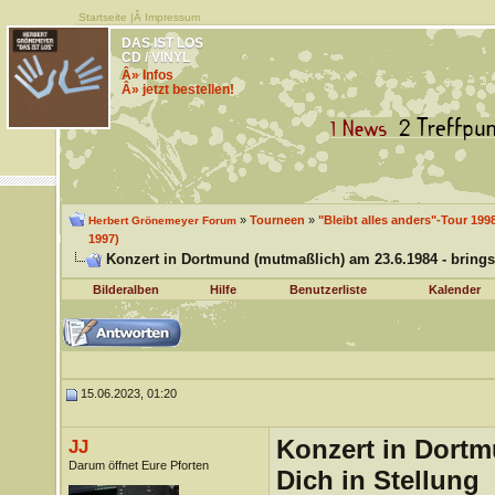
Startseite
|Â
Impressum
DAS IST LOS
CD / VINYL
Â» Infos
Â» jetzt bestellen!
»
Tourneen
»
"Bleibt alles anders"-Tour 1998
Herbert Grönemeyer Forum
1997)
Konzert in Dortmund (mutmaßlich) am 23.6.1984 - bringst
Bilderalben
Hilfe
Benutzerliste
Kalender
15.06.2023, 01:20
Konzert in Dortm
JJ
Darum öffnet Eure Pforten
Dich in Stellung