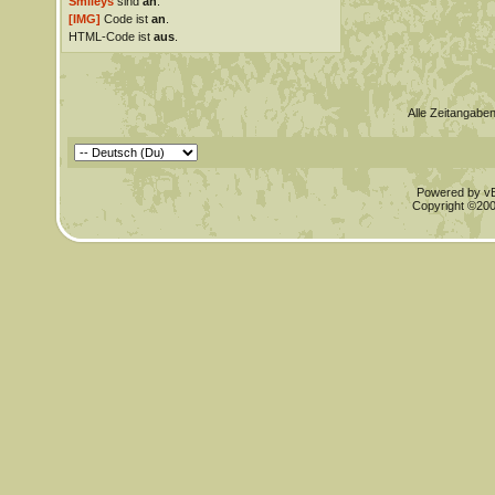
Smileys
sind
an
.
[IMG]
Code ist
an
.
HTML-Code ist
aus
.
Alle Zeitangaben
Powered by vBu
Copyright ©2000