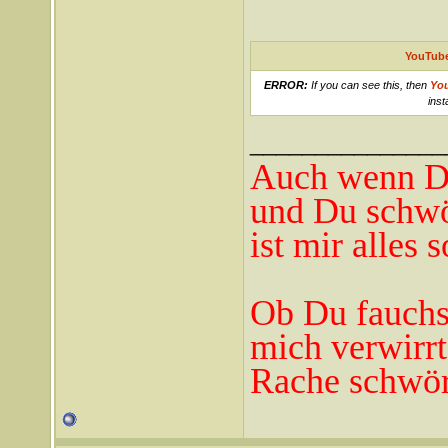
YouTube
ERROR:
If you can see this, then
Yo
inst
_______________
Auch wenn Du
und Du schwö
ist mir alles 
Ob Du fauchst
mich verwirrt
Rache schwör