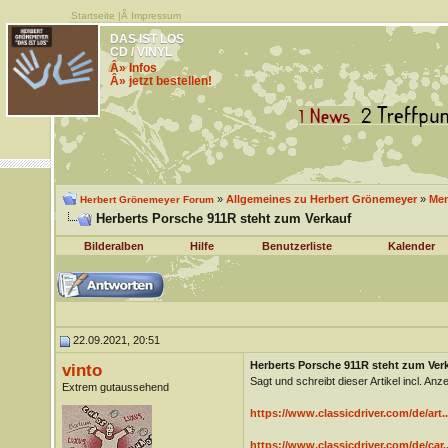
Startseite
|Â
Impressum
DAS IST LOS
CD / VINYL
Â» Infos
Â» jetzt bestellen!
»
Allgemeines zu Herbert Grönemeyer
»
Men
Herbert Grönemeyer Forum
Herberts Porsche 911R steht zum Verkauf
Bilderalben
Hilfe
Benutzerliste
Kalender
22.09.2021, 20:51
Herberts Porsche 911R steht zum Ver
vinto
Sagt und schreibt dieser Artikel incl. Anz
Extrem gutaussehend
https://www.classicdriver.com/de/art.
https://www.classicdriver.com/de/car..