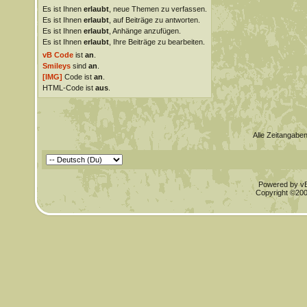
Es ist Ihnen
erlaubt
, neue Themen zu verfassen.
Es ist Ihnen
erlaubt
, auf Beiträge zu antworten.
Es ist Ihnen
erlaubt
, Anhänge anzufügen.
Es ist Ihnen
erlaubt
, Ihre Beiträge zu bearbeiten.
vB Code
ist
an
.
Smileys
sind
an
.
[IMG]
Code ist
an
.
HTML-Code ist
aus
.
Alle Zeitangaben
Powered by vBu
Copyright ©2000