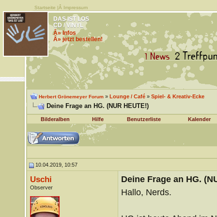
Startseite
|Â
Impressum
DAS IST LOS
CD / VINYL
Â» Infos
Â» jetzt bestellen!
»
Lounge / Café
»
Spiel- & Kreativ-Ecke
Herbert Grönemeyer Forum
Deine Frage an HG. (NUR HEUTE!)
Bilderalben
Hilfe
Benutzerliste
Kalender
10.04.2019, 10:57
Deine Frage an HG. (
Uschi
Observer
Hallo, Nerds.