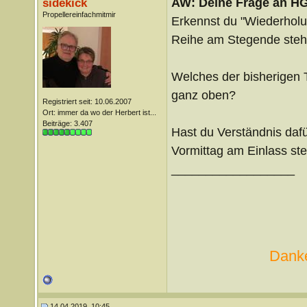
AW: Deine Frage an H
sidekick
Propellereinfachmitmir
Erkennst du "Wiederholun
Reihe am Stegende steh
Welches der bisherigen 
ganz oben?
Registriert seit: 10.06.2007
Ort: immer da wo der Herbert ist...
Beiträge: 3.407
Hast du Verständnis daf
Vormittag am Einlass st
__________________
Danke
14.04.2019, 10:45