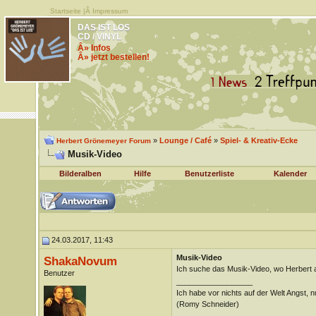
Startseite
|Â
Impressum
DAS IST LOS
CD / VINYL
Â» Infos
Â» jetzt bestellen!
»
Lounge / Café
»
Spiel- & Kreativ-Ecke
Herbert Grönemeyer Forum
Musik-Video
Bilderalben
Hilfe
Benutzerliste
Kalender
24.03.2017, 11:43
Musik-Video
ShakaNovum
Ich suche das Musik-Video, wo Herbert a
Benutzer
__________________
Ich habe vor nichts auf der Welt Angst, nu
(Romy Schneider)