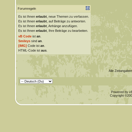
Forumregeln
Es ist Ihnen
erlaubt
, neue Themen zu verfassen.
Es ist Ihnen
erlaubt
, auf Beiträge zu antworten.
Es ist Ihnen
erlaubt
, Anhänge anzufügen.
Es ist Ihnen
erlaubt
, Ihre Beiträge zu bearbeiten.
vB Code
ist
an
.
Smileys
sind
an
.
[IMG]
Code ist
an
.
HTML-Code ist
aus
.
Alle Zeitangaben
Powered by vBu
Copyright ©2000