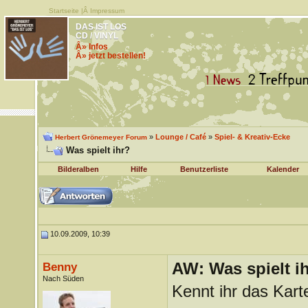
Startseite
|Â
Impressum
DAS IST LOS
CD / VINYL
Â» Infos
Â» jetzt bestellen!
»
Lounge / Café
»
Spiel- & Kreativ-Ecke
Herbert Grönemeyer Forum
Was spielt ihr?
Bilderalben
Hilfe
Benutzerliste
Kalender
10.09.2009, 10:39
AW: Was spielt i
Benny
Nach Süden
Kennt ihr das Kart