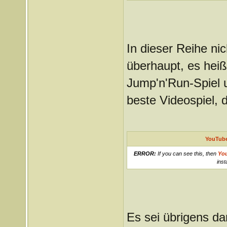
In dieser Reihe ni
überhaupt, es heiß
Jump'n'Run-Spiel u
beste Videospiel, 
YouTube
ERROR:
If you can see this, then
Yo
inst
Es sei übrigens da