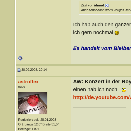
Zitat von
idmud
Aber schööööön war's voriges Jah
Ich hab auch den ganze
ich gern nochmal
__________________
Es handelt vom Bleibe
30.09.2008, 20:14
AW: Konzert in der Roya
astroflex
cube
einen hab ich noch...
http://de.youtube.co
__________________
Registriert seit: 28.01.2003
Ort: Länge:12,0° Breite:51,5°
Beiträge: 1.871