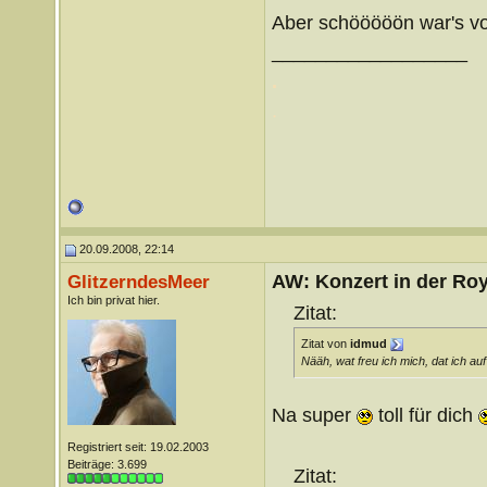
Aber schööööön war's v
__________________
.
.
20.09.2008, 22:14
AW: Konzert in der Roya
GlitzerndesMeer
Ich bin privat hier.
Zitat:
Zitat von
idmud
Nääh, wat freu ich mich, dat ich a
Na super
toll für dich
Registriert seit: 19.02.2003
Beiträge: 3.699
Zitat: