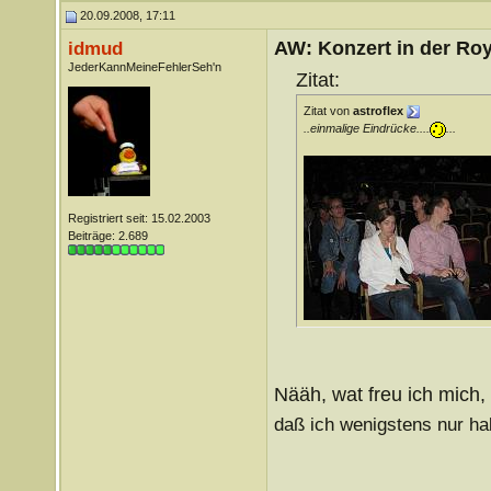
20.09.2008, 17:11
AW: Konzert in der Roya
idmud
JederKannMeineFehlerSeh'n
Zitat:
Zitat von
astroflex
..einmalige Eindrücke....
...
Registriert seit: 15.02.2003
Beiträge: 2.689
Nääh, wat freu ich mich,
daß ich wenigstens nur ha