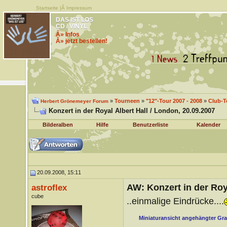
Startseite
|Â
Impressum
DAS IST LOS
CD / VINYL
Â» Infos
Â» jetzt bestellen!
»
Tourneen
»
"12"-Tour 2007 - 2008
»
Club-T
Herbert Grönemeyer Forum
Konzert in der Royal Albert Hall / London, 20.09.2007
Bilderalben
Hilfe
Benutzerliste
Kalender
20.09.2008, 15:11
AW: Konzert in der Roya
astroflex
cube
..einmalige Eindrücke....
Miniaturansicht angehängter Gra