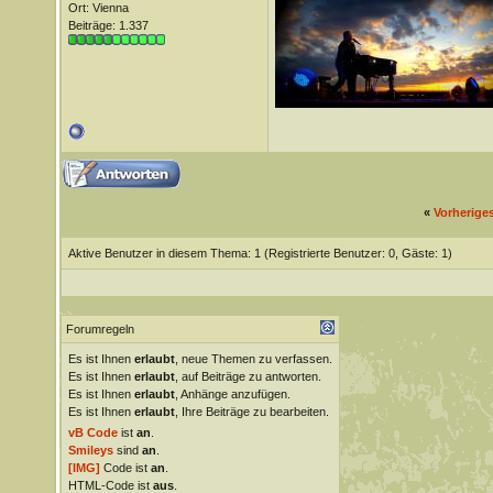
Ort: Vienna
Beiträge: 1.337
«
Vorherige
Aktive Benutzer in diesem Thema: 1
(Registrierte Benutzer: 0, Gäste: 1)
Forumregeln
Es ist Ihnen
erlaubt
, neue Themen zu verfassen.
Es ist Ihnen
erlaubt
, auf Beiträge zu antworten.
Es ist Ihnen
erlaubt
, Anhänge anzufügen.
Es ist Ihnen
erlaubt
, Ihre Beiträge zu bearbeiten.
vB Code
ist
an
.
Smileys
sind
an
.
[IMG]
Code ist
an
.
HTML-Code ist
aus
.