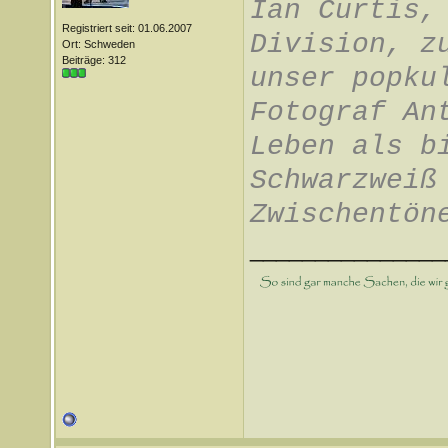
Ian Curtis,
Registriert seit: 01.06.2007
Division, z
Ort: Schweden
Beiträge: 312
unser popku
Fotograf An
Leben als b
Schwarzweiß
Zwischentön
_______________