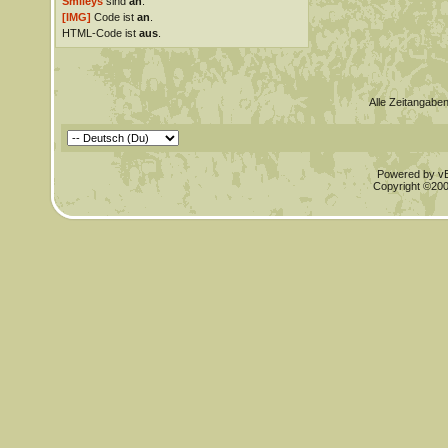
Smileys
sind
an
.
[IMG]
Code ist
an
.
HTML-Code ist
aus
.
Alle Zeitangaben
Powered by vBu
Copyright ©2000