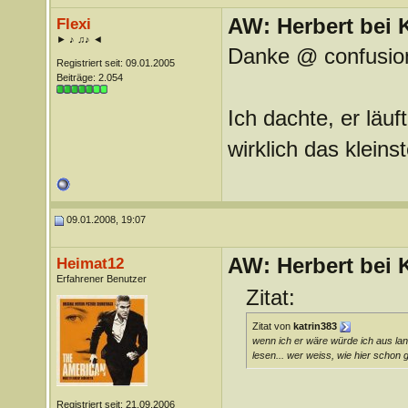
AW: Herbert bei K
Flexi
► ♪ ♫♪ ◄
Danke @ confusio
Registriert seit: 09.01.2005
Beiträge: 2.054
Ich dachte, er läuf
wirklich das klein
09.01.2008, 19:07
AW: Herbert bei K
Heimat12
Erfahrener Benutzer
Zitat:
Zitat von
katrin383
wenn ich er wäre würde ich aus lan
lesen... wer weiss, wie hier schon g
Registriert seit: 21.09.2006