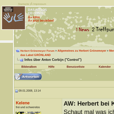
Startseite
|Â
Impressum
DAS IST LOS
CD / VINYL
Â» Infos
Â» jetzt bestellen!
»
Allgemeines zu Herbert Grönemeyer
»
Men
Herbert Grönemeyer Forum
das Label GRÖNLAND
Infos über Anton Corbijn ("Control")
Bilderalben
Hilfe
Benutzerliste
Kalender
09.01.2008, 13:14
AW: Herbert bei K
Kelene
frei und schwerelos
Schaut mal was ic