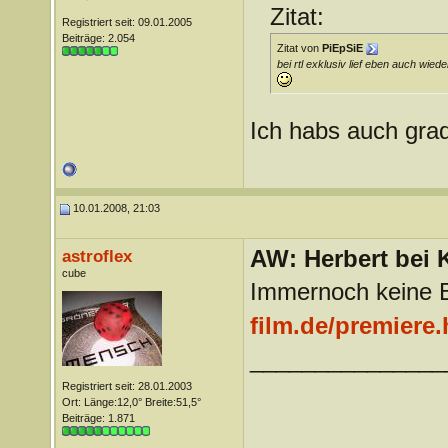
Zitat:
Registriert seit: 09.01.2005
Beiträge: 2.054
Zitat von
PiEpSiE
bei rtl exklusiv lief eben auch wied
Ich habs auch gra
10.01.2008, 21:03
AW: Herbert bei K
astroflex
cube
Immernoch keine Bi
film.de/premiere.
_______________
Registriert seit: 28.01.2003
Ort: Länge:12,0° Breite:51,5°
Beiträge: 1.871