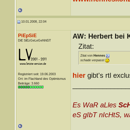
10.01.2008, 22:04
AW: Herbert bei K
PiEpSiE
DiE SiEzGeLeGeNhEiT
Zitat:
Zitat von
Hennes
schade verpasst
hier
gibt's rtl excl
Registriert seit: 19.06.2003
Ort: im Flachland des Optimismus
_______________
Beiträge: 3.660
Es WaR aLles
Sc
eS gIbT nIcHtS, w