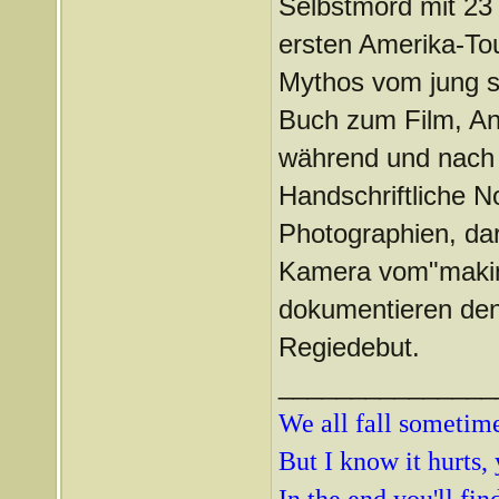
Selbstmord mit 23 
ersten Amerika-Tou
Mythos vom jung st
Buch zum Film, Ant
während und nach 
Handschriftliche 
Photographien, daru
Kamera vom"makin
dokumentieren den
Regiedebut.
_______________
We all fall sometimes
But I know it hurts, 