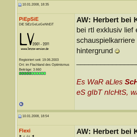
10.01.2008, 18:35
AW: Herbert bei K
PiEpSiE
DiE SiEzGeLeGeNhEiT
bei rtl exklusiv li
schauspielkarriere 
hintergrund
_______________
Registriert seit: 19.06.2003
Ort: im Flachland des Optimismus
Beiträge: 3.660
Es WaR aLles
Sc
eS gIbT nIcHtS, w
10.01.2008, 18:54
AW: Herbert bei K
Flexi
► ♪ ♫♪ ◄