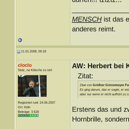
_______________
MENSCH
ist das e
anderes reimt.
11.01.2008, 09:18
AW: Herbert bei K
cloclo
Stolz, ne Kölsche zo sin!
Zitat:
Zitat von
Größter Grönemeyer Fa
Es ging darum, das er sagte, er wü
aber nur wenn er nicht aufhört zu si
Registriert seit: 24.06.2007
Ort: Köln
Erstens das und zw
Beiträge: 3.628
Hornbrille, sonder
_______________