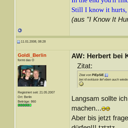
In the end you'll fi
Still I know it hurts
(aus "I Know It Hur
11.01.2008, 08:28
AW: Herbert bei K
Goldi_Berlin
formt das O
Zitat:
Zitat von
PiEpSiE
bei rtl exklusiv lief eben auch wied
Registriert seit: 21.05.2007
Langsam sollte ic
Ort: Berlin
Beiträge: 860
machen...
Aber bis jetzt frag
dürfen!!! tztztz...