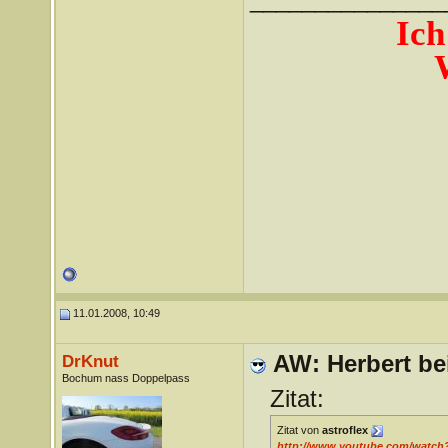
Ich
11.01.2008, 10:49
AW: Herbert bei
DrKnut
Bochum nass Doppelpass
Zitat:
Zitat von
astroflex
http://www.youtube.com/watc