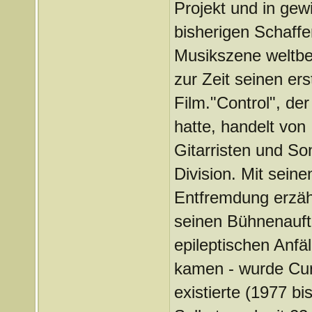
Projekt und in gew
bisherigen Schaffe
Musikszene weltbe
zur Zeit seinen er
Film."Control", de
hatte, handelt von
Gitarristen und S
Division. Mit sein
Entfremdung erzähl
seinen Bühnenauftr
epileptischen Anfä
kamen - wurde Curt
existierte (1977 b