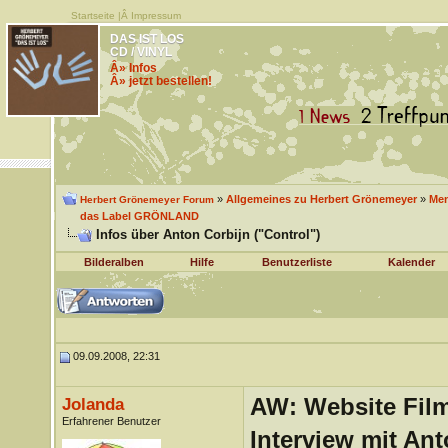
Startseite
|Â
Impressum
DAS IST LOS
CD / VINYL
Â» Infos
Â» jetzt bestellen!
»
Allgemeines zu Herbert Grönemeyer
»
Men
Herbert Grönemeyer Forum
das Label GRÖNLAND
Infos über Anton Corbijn ("Control")
Bilderalben
Hilfe
Benutzerliste
Kalender
09.09.2008, 22:31
AW: Website Film
Jolanda
Erfahrener Benutzer
Interview mit Ant