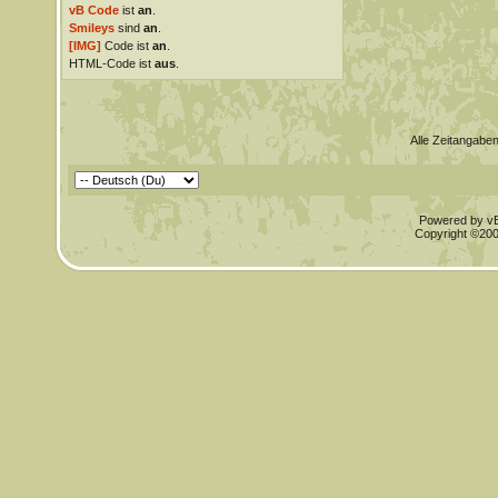
vB Code
ist
an
.
Smileys
sind
an
.
[IMG]
Code ist
an
.
HTML-Code ist
aus
.
Alle Zeitangaben
Powered by vBu
Copyright ©2000