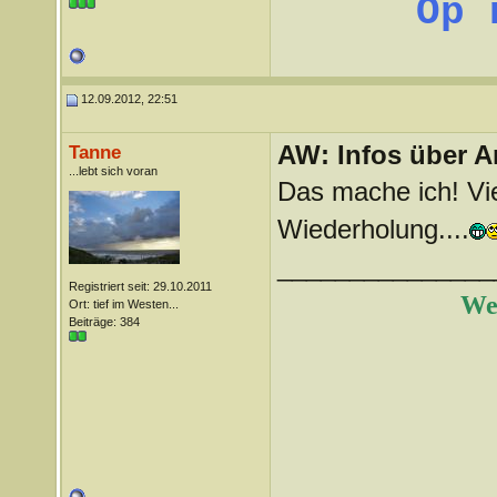
Op 
12.09.2012, 22:51
AW: Infos über A
Tanne
...lebt sich voran
Das mache ich! Vie
Wiederholung....
_______________
Registriert seit: 29.10.2011
Wer
Ort: tief im Westen...
Beiträge: 384