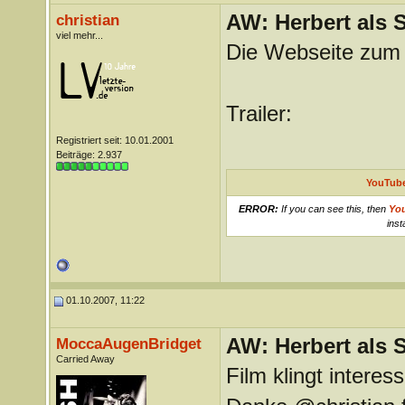
AW: Herbert als 
christian
viel mehr...
Die Webseite zum
Trailer:
Registriert seit: 10.01.2001
Beiträge: 2.937
YouTube
ERROR:
If you can see this, then
Yo
inst
01.10.2007, 11:22
AW: Herbert als 
MoccaAugenBridget
Carried Away
Film klingt interess