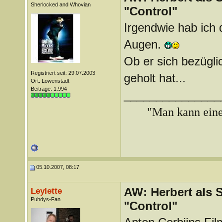
Sherlocked and Whovian
"Control"
Irgendwie hab ich 
Augen.
Ob er sich bezügli
Registriert seit: 29.07.2003
geholt hat...
Ort: Löwenstadt
Beiträge: 1.994
_______________
"Man kann ein
05.10.2007, 08:17
AW: Herbert als 
Leylette
Puhdys-Fan
"Control"