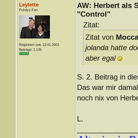
AW: Herbert als 
Leylette
Puhdys-Fan
"Control"
Zitat:
Zitat von
Mocc
Registriert seit: 12.01.2003
jolanda hatte d
Beiträge: 1.135
aber egal
S. 2. Beitrag in d
Das war mir damals
noch nix von Herbe
L.
_______________