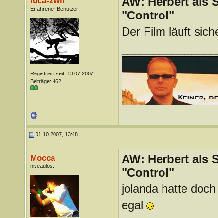
AW: Herbert als 
luca-zwlf
Erfahrener Benutzer
"Control"
Der Film läuft sic
_______________
Registriert seit: 13.07.2007
Beiträge: 462
01.10.2007, 13:48
AW: Herbert als 
Mocca
niveaulos.
"Control"
jolanda hatte doc
egal