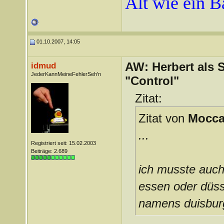
Alt wie ein 
01.10.2007, 14:05
AW: Herbert als 
idmud
JederKannMeineFehlerSeh'n
"Control"
Zitat:
Zitat von
Mocc
...
Registriert seit: 15.02.2003
Beiträge: 2.689
ich musste auch
essen oder düsse
namens duisburg