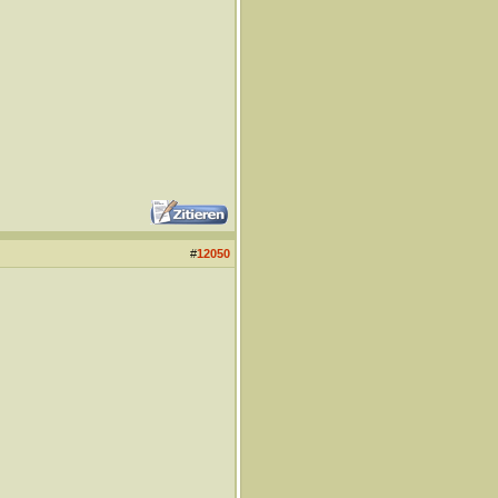
#
12050