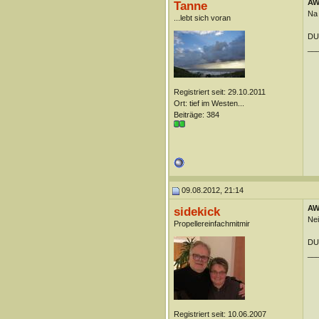
AW:
Tanne
Na 
...lebt sich voran
DUn
__
Registriert seit: 29.10.2011
Ort: tief im Westen...
Beiträge: 384
09.08.2012, 21:14
AW:
sidekick
Nei
Propellereinfachmitmir
DUn
__
Registriert seit: 10.06.2007