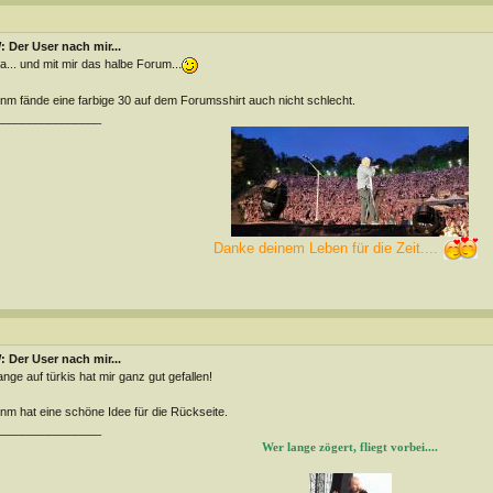
 Der User nach mir...
 ja... und mit mir das halbe Forum...
m fände eine farbige 30 auf dem Forumsshirt auch nicht schlecht.
________________
Danke deinem Leben für die Zeit....
 Der User nach mir...
nge auf türkis hat mir ganz gut gefallen!
m hat eine schöne Idee für die Rückseite.
________________
Wer lange zögert, fliegt vorbei....