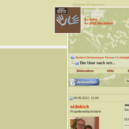
Startseite
|Â
Impressum
DAS IST LOS
CD / VINYL
Â» Infos
Â» jetzt bestellen!
»
Lounge 
Herbert Grönemeyer Forum
Der User nach mir...
Bilderalben
Hilfe
Se
09.08.2012, 21:03
AW:
sidekick
Nic
Propellereinfachmitmir
DUn
__