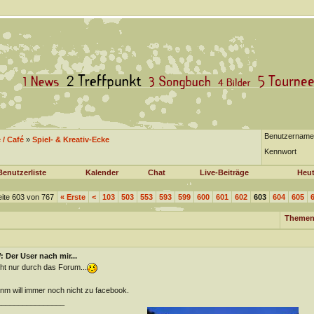
Benutzername
/ Café
»
Spiel- & Kreativ-Ecke
Kennwort
Benutzerliste
Kalender
Chat
Live-Beiträge
Heut
ite 603 von 767
«
Erste
<
103
503
553
593
599
600
601
602
603
604
605
Themen
 Der User nach mir...
ht nur durch das Forum...
m will immer noch nicht zu facebook.
________________