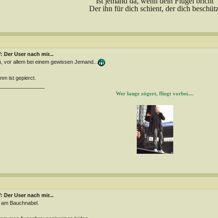
Ist jemand da, wenn dein Flügel bricht
Der ihn für dich schient, der dich beschütz
 Der User nach mir...
, vor allem bei einem gewissen Jemand...
m ist gepierct.
________________
Wer lange zögert, fliegt vorbei....
 Der User nach mir...
 am Bauchnabel.