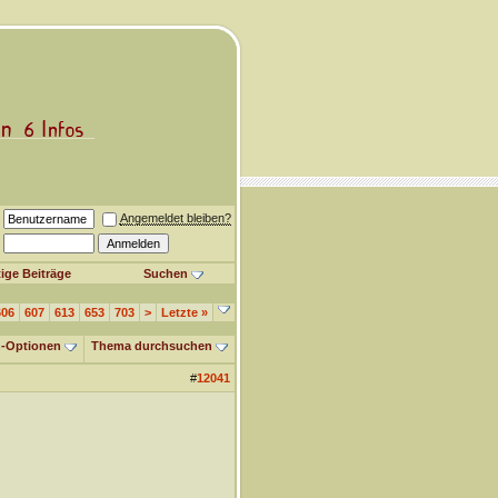
Angemeldet bleiben?
ige Beiträge
Suchen
606
607
613
653
703
>
Letzte
»
-Optionen
Thema durchsuchen
#
12041