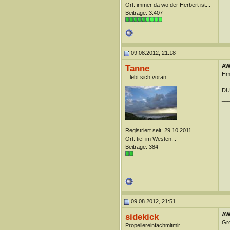
Ort: immer da wo der Herbert ist...
Beiträge: 3.407
09.08.2012, 21:18
AW:
Tanne
Hmm
...lebt sich voran
DUn
__
Registriert seit: 29.10.2011
Ort: tief im Westen...
Beiträge: 384
09.08.2012, 21:51
AW:
sidekick
Gro
Propellereinfachmitmir