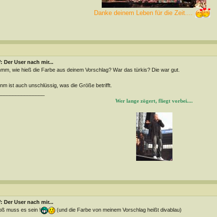
Danke deinem Leben für die Zeit....
 Der User nach mir...
m, wie hieß die Farbe aus deinem Vorschlag? War das türkis? Die war gut.
m ist auch unschlüssig, was die Größe betrifft.
________________
Wer lange zögert, fliegt vorbei....
 Der User nach mir...
ß muss es sein !
(und die Farbe von meinem Vorschlag heißt divablau)