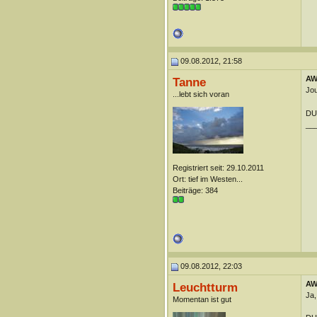
09.08.2012, 21:58
AW:
Tanne
Jou
...lebt sich voran
DUn
__
Registriert seit: 29.10.2011
Ort: tief im Westen...
Beiträge: 384
09.08.2012, 22:03
AW:
Leuchtturm
Ja,
Momentan ist gut