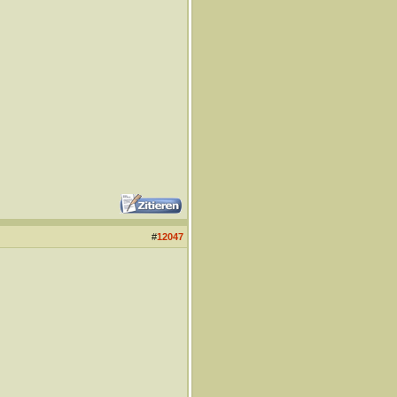
#
12047