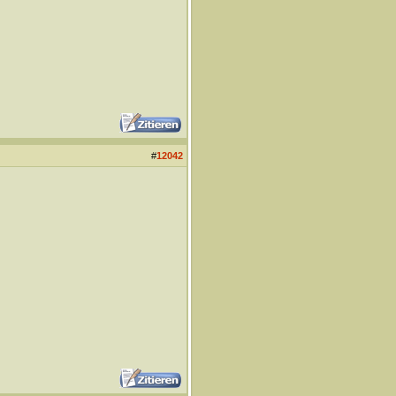
#
12042