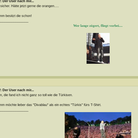
 Der User nach mir...
sicher. Hätte jetzt gerne die orangen.....
m besitzt die schon!
________________
Wer lange zögert, fliegt vorbei....
 Der User nach mir...
n, die fand ich nicht ganz so toll wie die Türkisen.
m möchte lieber das "Divablau" als ein echtes "Türkis" fürs T-Shirt.
________________