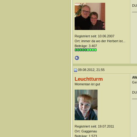
DUn
__
Registriert seit: 10.06.2007
Ort: immer da wo der Herbert ist...
Beiträge: 3.407
09.08.2012, 21:55
AW:
Leuchtturm
Geh
Momentan ist gut
DU
__
Registriert seit: 19.07.2011
Ort: Gaggenau
Beiträge: 1.573