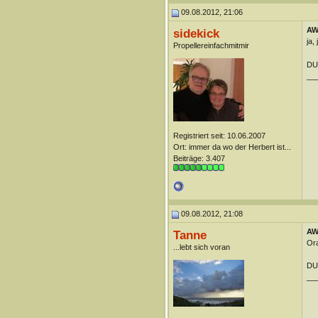
09.08.2012, 21:06
AW:
sidekick
ja,
Propellereinfachmitmir
DUn
__
Registriert seit: 10.06.2007
Ort: immer da wo der Herbert ist...
Beiträge: 3.407
09.08.2012, 21:08
AW:
Tanne
Ora
...lebt sich voran
DUn
__