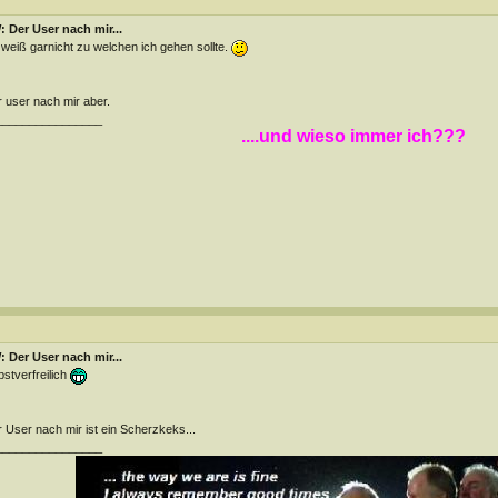
 Der User nach mir...
 weiß garnicht zu welchen ich gehen sollte.
 user nach mir aber.
________________
....und wieso immer ich???
 Der User nach mir...
bstverfreilich
 User nach mir ist ein Scherzkeks...
________________