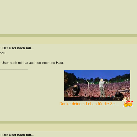
 Der User nach mir...
nau.
 User nach mir hat auch so trockene Haut.
________________
Danke deinem Leben für die Zeit....
 Der User nach mir...