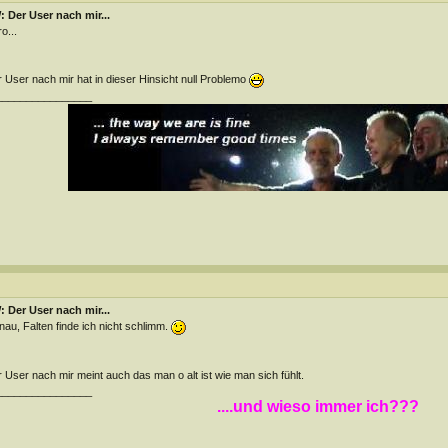
 Der User nach mir...
o...
 User nach mir hat in dieser Hinsicht null Problemo
________________
 Der User nach mir...
au, Falten finde ich nicht schlimm.
 User nach mir meint auch das man o alt ist wie man sich fühlt.
________________
....und wieso immer ich???