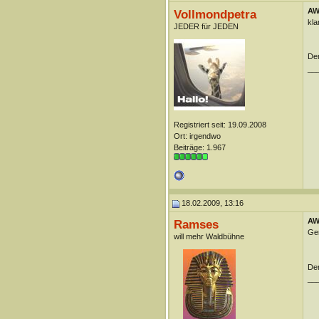
AW:
Vollmondpetra
klar
JEDER für JEDEN
Der
__
Registriert seit: 19.09.2008
Ort: irgendwo
Beiträge: 1.967
18.02.2009, 13:16
AW:
Ramses
Gen
will mehr Waldbühne
Der
__