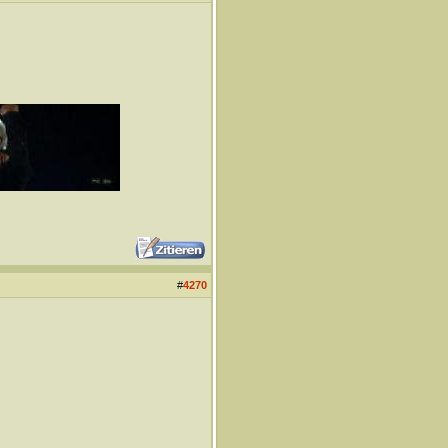
#
4270