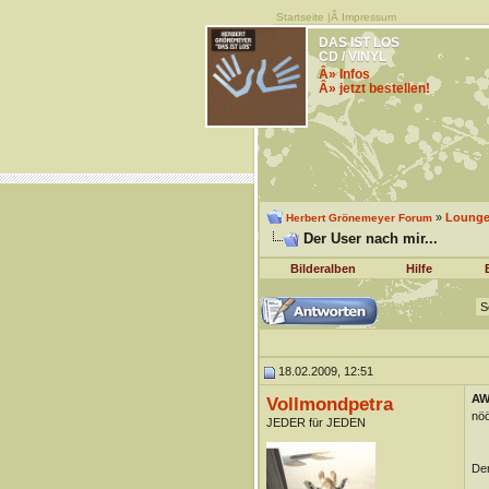
Startseite
|Â
Impressum
DAS IST LOS
CD / VINYL
Â» Infos
Â» jetzt bestellen!
»
Lounge 
Herbert Grönemeyer Forum
Der User nach mir...
Bilderalben
Hilfe
S
18.02.2009, 12:51
AW:
Vollmondpetra
nöö
JEDER für JEDEN
Der
__