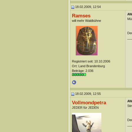
18.02.2009, 12:54
AW:
Ramses
Müß
will mehr Waldbühne
Der
__
Registriert seit: 10.10.2006
Ort: Land Brandenburg
Beiträge: 2.036
18.02.2009, 12:55
AW:
Vollmondpetra
Sti
JEDER für JEDEN
Der
__