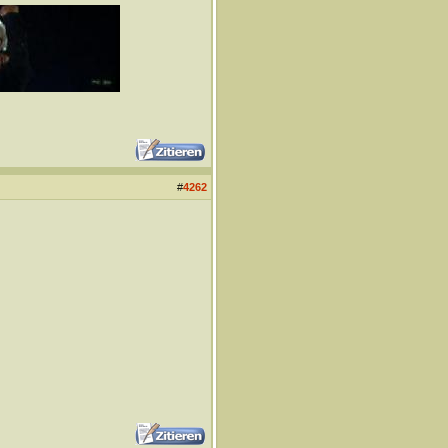
#
4262