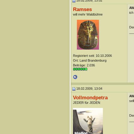
18.02.2009, 13:02
AW:
Ramses
ich
will mehr Waldbühne
Der
__
Registriert seit: 10.10.2006
Ort: Land Brandenburg
Beiträge: 2.036
18.02.2009, 13:04
AW:
Vollmondpetra
sel
JEDER für JEDEN
Der
__