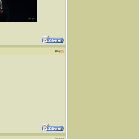
#
4265