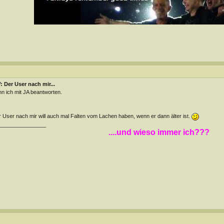
 Der User nach mir...
n ich mit JA beantworten.
 User nach mir will auch mal Falten vom Lachen haben, wenn er dann älter ist.
________________
....und wieso immer ich???