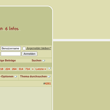
Angemeldet bleiben?
ige Beiträge
Suchen
218
224
264
314
714
>
Letzte
»
-Optionen
Thema durchsuchen
#
4261