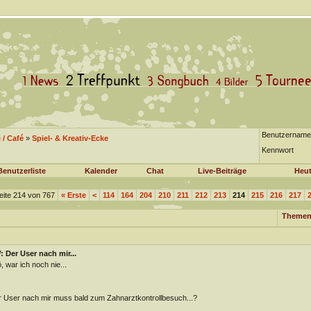
Benutzername
/ Café
»
Spiel- & Kreativ-Ecke
Kennwort
Benutzerliste
Kalender
Chat
Live-Beiträge
Heut
eite 214 von 767
«
Erste
<
114
164
204
210
211
212
213
214
215
216
217
Themen
 Der User nach mir...
, war ich noch nie...
 User nach mir muss bald zum Zahnarztkontrollbesuch...?
________________