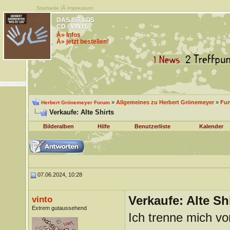
Startseite
|Â
Impressum
DAS IST LOS
CD / VINYL
Â» Infos
Â» jetzt bestellen!
»
Allgemeines zu Herbert Grönemeyer
»
Fu
Herbert Grönemeyer Forum
Verkaufe: Alte Shirts
Bilderalben
Hilfe
Benutzerliste
Kalender
07.06.2024, 10:28
Verkaufe: Alte Sh
vinto
Extrem gutaussehend
Ich trenne mich von