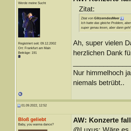
Werde meine Sucht
Zitat:
Zitat von
GlitzerndesMeer
Ich hatte das gleiche Problem, abe
super genau lesen, aber dann geht'
Ah, super vielen D
Registriert seit: 09.12.2002
Ort: Frankfurt am Main
herzlichen Dank f
Beiträge: 191
_______________
Nur himmelhoch j
niemals betrübt..
01.09.2022, 12:52
AW: Konzerte fa
Bloß geliebt
Baby, you wanna dance?
@Luxus: Wäre es n