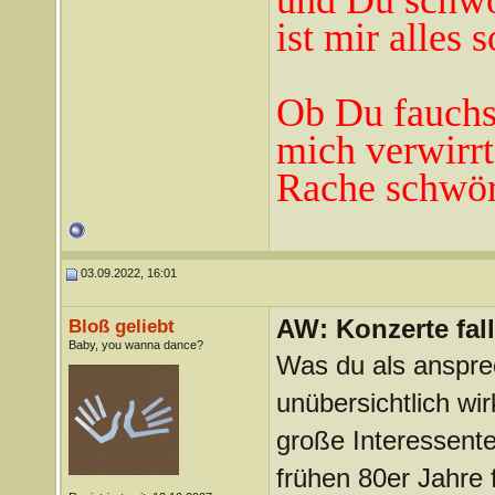
und Du schwö
ist mir alles 
Ob Du fauchst
mich verwirrt
Rache schwör
03.09.2022, 16:01
AW: Konzerte fa
Bloß geliebt
Baby, you wanna dance?
Was du als anspre
unübersichtlich wi
große Interessente
frühen 80er Jahre 