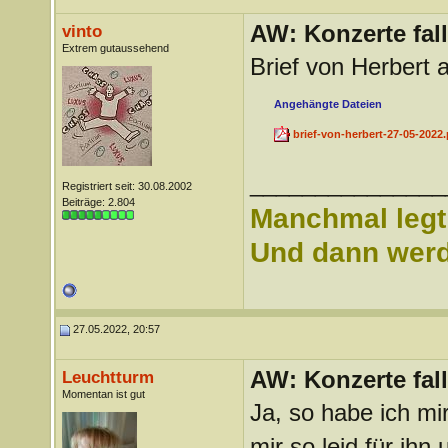
AW: Konzerte fa
vinto
Extrem gutaussehend
Brief von Herbert 
Angehängte Dateien
brief-von-herbert-27-05-2022.
_______________
Registriert seit: 30.08.2002
Beiträge: 2.804
Manchmal legt 
Und dann werd 
27.05.2022, 20:57
AW: Konzerte fa
Leuchtturm
Momentan ist gut
Ja, so habe ich mi
mir so leid für ihn