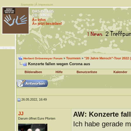
Startseite
|Â
Impressum
DAS IST LOS
CD / VINYL
Â» Infos
Â» jetzt bestellen!
»
Tourneen
»
"20 Jahre Mensch"-Tour 2022 (
Herbert Grönemeyer Forum
Konzerte fallen wegen Corona aus
Bilderalben
Hilfe
Benutzerliste
Kalender
26.05.2022, 16:49
AW: Konzerte fa
JJ
Darum öffnet Eure Pforten
Ich habe gerade m