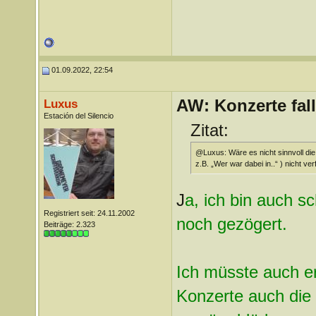
01.09.2022, 22:54
AW: Konzerte fa
Luxus
Estación del Silencio
Zitat:
@Luxus: Wäre es nicht sinnvoll di
z.B. „Wer war dabei in..“ ) nicht ver
J
a, ich bin auch s
Registriert seit: 24.11.2002
noch gezögert.
Beiträge: 2.323
Ich müsste auch e
Konzerte auch die 