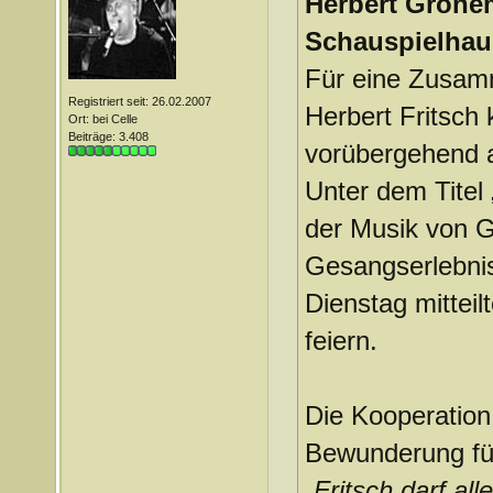
Herbert Grönem
Schauspielha
Für eine Zusam
Registriert seit: 26.02.2007
Herbert Fritsch
Ort: bei Celle
Beiträge: 3.408
vorübergehend 
Unter dem Titel 
der Musik von 
Gesangserlebni
Dienstag mittei
feiern.
Die Kooperation 
Bewunderung für
„Fritsch darf all