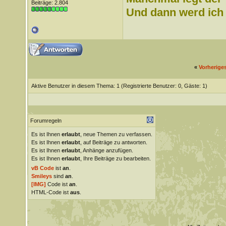
Beiträge: 2.804
Und dann werd ich l
«
Vorherige
Aktive Benutzer in diesem Thema: 1
(Registrierte Benutzer: 0, Gäste: 1)
Forumregeln
Es ist Ihnen
erlaubt
, neue Themen zu verfassen.
Es ist Ihnen
erlaubt
, auf Beiträge zu antworten.
Es ist Ihnen
erlaubt
, Anhänge anzufügen.
Es ist Ihnen
erlaubt
, Ihre Beiträge zu bearbeiten.
vB Code
ist
an
.
Smileys
sind
an
.
[IMG]
Code ist
an
.
HTML-Code ist
aus
.