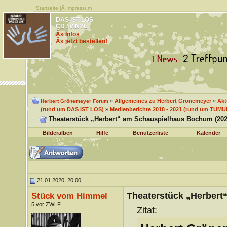
Startseite
|Â
Impressum
DAS IST LOS
CD / VINYL
Â» Infos
Â» jetzt bestellen!
»
Allgemeines zu Herbert Grönemeyer
»
Akt
Herbert Grönemeyer Forum
(rund um DAS IST LOS)
»
Medienberichte 2018 - 2021 (rund um TUMU
Theaterstück „Herbert“ am Schauspielhaus Bochum (202
Bilderalben
Hilfe
Benutzerliste
Kalender
21.01.2020, 20:00
Theaterstück „Herbert
Stück vom Himmel
5 vor ZWLF
Zitat: