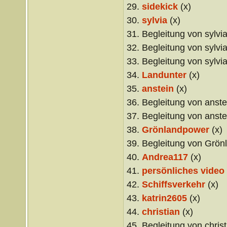
29.
sidekick
(x)
30.
sylvia
(x)
31. Begleitung von sylvia
32. Begleitung von sylvia
33. Begleitung von sylvia
34.
Landunter
(x)
35.
anstein
(x)
36. Begleitung von anstei
37. Begleitung von anstei
38.
Grönlandpower
(x)
39. Begleitung von Grön
40.
Andrea117
(x)
41.
persönliches video
42.
Schiffsverkehr
(x)
43.
katrin2605
(x)
44.
christian
(x)
45. Begleitung von christ