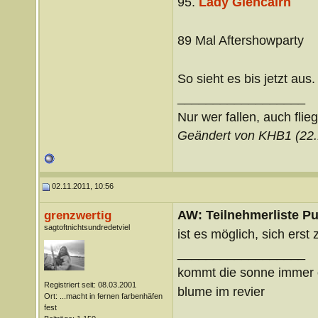
95.
Lady Glencairn
89 Mal Aftershowparty
So sieht es bis jetzt aus.
__________________
Nur wer fallen, auch flie
Geändert von KHB1 (22
02.11.2011, 10:56
AW: Teilnehmerliste Pu
grenzwertig
sagtoftnichtsundredetviel
ist es möglich, sich er
__________________
kommt die sonne immer ö
Registriert seit: 08.03.2001
blume im revier
Ort: ...macht in fernen farbenhäfen
fest