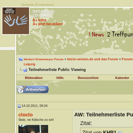
Startseite
|Â
Impressum
DAS IST LOS
CD / VINYL
Â» Infos
Â» jetzt bestellen!
»
letzte-version.de und das Forum
»
Forums
Herbert Grönemeyer Forum
Leipzig
Teilnehmerliste Public Viewing
Bilderalben
Hilfe
Benutzerliste
Kalender
14.10.2011, 09:24
AW: Teilnehmerliste Pu
cloclo
Stolz, ne Kölsche zo sin!
Zitat:
Zitat von
KHB1