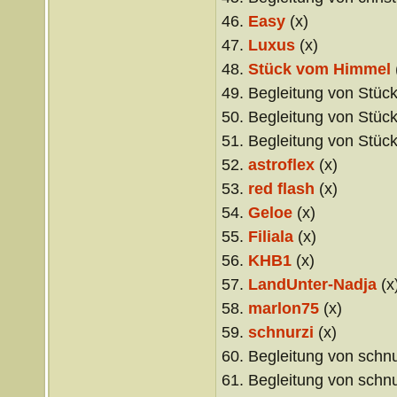
46.
Easy
(x)
47.
Luxus
(x)
48.
Stück vom Himmel
49. Begleitung von Stüc
50. Begleitung von Stüc
51. Begleitung von Stüc
52.
astroflex
(x)
53.
red flash
(x)
54.
Geloe
(x)
55.
Filiala
(x)
56.
KHB1
(x)
57.
LandUnter-Nadja
(x
58.
marlon75
(x)
59.
schnurzi
(x)
60. Begleitung von schnu
61. Begleitung von schnu