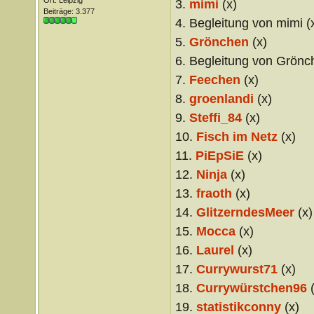
Ort: Leipzig
3.
mimi
(x)
Beiträge: 3.377
4. Begleitung von mimi (
5.
Grönchen
(x)
6. Begleitung von Grönc
7.
Feechen
(x)
8.
groenlandi
(x)
9.
Steffi_84
(x)
10.
Fisch im Netz
(x)
11.
PiEpSiE
(x)
12.
Ninja
(x)
13.
fraoth
(x)
14.
GlitzerndesMeer
(x)
15.
Mocca
(x)
16.
Laurel
(x)
17.
Currywurst71
(x)
18.
Currywürstchen96
(
19.
statistikconny
(x)