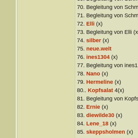
70. Begleitung von Schme
71. Begleitung von Schme
72.
Elli
(x)
73. Begleitung von Elli (x
74.
silber
(x)
75.
neue.welt
76.
ines1304
(x)
77. Begleitung von ines1
78.
Nano
(x)
79.
Hermeline
(x)
80..
Kopfsalat
4(x)
81. Begleitung von Kopfs
82.
Ernie
(x)
83.
diewilde30
(x)
84.
Lene_18
(x)
85.
skeppsholmen
(x)