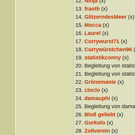
12.
Ninja
(x)
13.
fraoth
(x)
14.
GlitzerndesMeer
(x)
15.
Mocca
(x)
16.
Laurel
(x)
17.
Currywurst71
(x)
18.
Currywürstchen96
(
19.
statistikconny
(x)
20. Begleitung von statis
21. Begleitung von statis
22.
Grönemanie
(x)
23.
cloclo
(x)
24.
damauphi
(x)
25. Begleitung von dama
26.
Bloß geliebt
(x)
27.
Gurkolo
(x)
28.
Zollverein
(x)