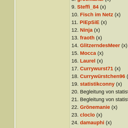
9.
Steffi_84
(x)
10.
Fisch im Netz
(x)
11.
PiEpSiE
(x)
12.
Ninja
(x)
13.
fraoth
(x)
14.
GlitzerndesMeer
(x)
15.
Mocca
(x)
16.
Laurel
(x)
17.
Currywurst71
(x)
18.
Currywürstchen96
(
19.
statistikconny
(x)
20. Begleitung von statis
21. Begleitung von statis
22.
Grönemanie
(x)
23.
cloclo
(x)
24.
damauphi
(x)