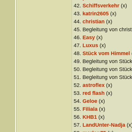
42.
Schiffsverkehr
(x)
43.
katrin2605
(x)
44.
christian
(x)
45. Begleitung von christ
46.
Easy
(x)
47.
Luxus
(x)
48.
Stück vom Himmel
49. Begleitung von Stüc
50. Begleitung von Stüc
51. Begleitung von Stüc
52.
astroflex
(x)
53.
red flash
(x)
54.
Geloe
(x)
55.
Filiala
(x)
56.
KHB1
(x)
57.
LandUnter-Nadja
(x