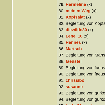
79.
Hermeline
(x)
80.
meinen Weg
(x)
81.
Kopfsalat
(x)
82. Begleitung von Kopfs
83.
diewilde30
(x)
84.
Lene_18
(x)
85.
Hennes
(x)
86.
Martsch
87. Begleitung von Mart
88.
faeustel
89. Begleitung von faeus
90. Begleitung von faeus
91.
chrissibo
92.
susanne
93. Begleitung von gurko
94. Begleitung von gurko