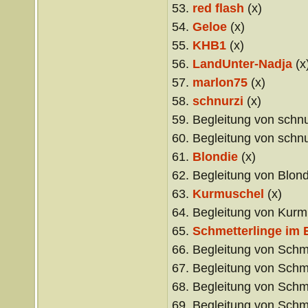
53.
red flash
(x)
54.
Geloe
(x)
55.
KHB1
(x)
56.
LandUnter-Nadja
(x
57.
marlon75
(x)
58.
schnurzi
(x)
59. Begleitung von schnu
60. Begleitung von schnu
61.
Blondie
(x)
62. Begleitung von Blond
63.
Kurmuschel
(x)
64. Begleitung von Kurm
65.
Schmetterlinge im 
66. Begleitung von Schme
67. Begleitung von Schme
68. Begleitung von Schme
69. Begleitung von Schme