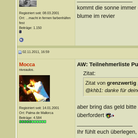
kommt die sonne immer ö
Registriert seit: 08.03.2001
blume im revier
Ort: ...macht in fernen farbenhäfen
fest
Beiträge: 1.150
02.11.2011, 16:59
AW: Teilnehmerliste Pu
Mocca
niveaulos.
Zitat:
Zitat von
grenzwertig
@khb1: danke für dein
aber bring das geld bitte
Registriert seit: 14.01.2001
Ort: Palma de Mallorca
überfordert
Beiträge: 4.584
__________________
Ihr fühlt euch überlegen,