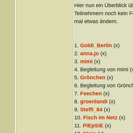
Hier nun ein Überblick ü
Teilnehmern noch kein F
mal etwas ändern.
1.
Goldi_Berlin
(x)
2.
anna.jo
(x)
3.
mimi
(x)
4. Begleitung von mimi (
5.
Grönchen
(x)
6. Begleitung von Grönc
7.
Feechen
(x)
8.
groenlandi
(x)
9.
Steffi_84
(x)
10.
Fisch im Netz
(x)
11.
PiEpSiE
(x)