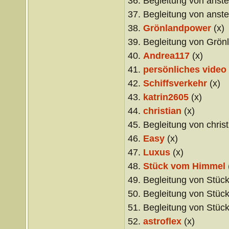
36. Begleitung von anstei
37. Begleitung von anstei
38.
Grönlandpower
(x)
39. Begleitung von Grön
40.
Andrea117
(x)
41.
persönliches video
42.
Schiffsverkehr
(x)
43.
katrin2605
(x)
44.
christian
(x)
45. Begleitung von christ
46.
Easy
(x)
47.
Luxus
(x)
48.
Stück vom Himmel
49. Begleitung von Stüc
50. Begleitung von Stüc
51. Begleitung von Stüc
52.
astroflex
(x)