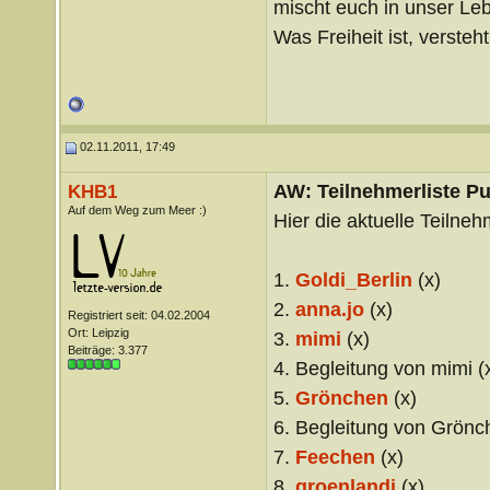
mischt euch in unser Le
Was Freiheit ist, versteht 
02.11.2011, 17:49
AW: Teilnehmerliste Pu
KHB1
Auf dem Weg zum Meer :)
Hier die aktuelle Teilnehm
1.
Goldi_Berlin
(x)
2.
anna.jo
(x)
Registriert seit: 04.02.2004
Ort: Leipzig
3.
mimi
(x)
Beiträge: 3.377
4. Begleitung von mimi (
5.
Grönchen
(x)
6. Begleitung von Grönc
7.
Feechen
(x)
8.
groenlandi
(x)