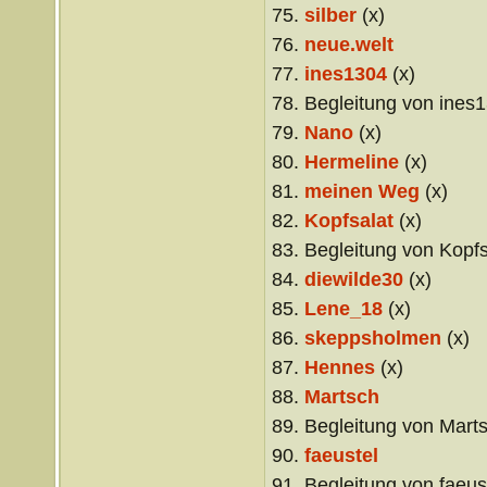
75.
silber
(x)
76.
neue.welt
77.
ines1304
(x)
78. Begleitung von ines1
79.
Nano
(x)
80.
Hermeline
(x)
81.
meinen Weg
(x)
82.
Kopfsalat
(x)
83. Begleitung von Kopfs
84.
diewilde30
(x)
85.
Lene_18
(x)
86.
skeppsholmen
(x)
87.
Hennes
(x)
88.
Martsch
89. Begleitung von Mart
90.
faeustel
91. Begleitung von faeus