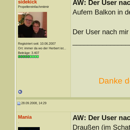
AW: Der User nach
sidekick
Propellereinfachmitmir
Aufem Balkon in d
Der User nach mir 
_______________
Registriert seit: 10.06.2007
Ort: immer da wo der Herbert ist...
Beiträge: 3.407
Danke de
28.09.2008, 14:29
AW: Der User nach
Mania
.
Draußen (im Scha