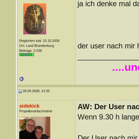
ja ich denke mal 
Registriert seit: 10.10.2006
der user nach mir 
Ort: Land Brandenburg
Beiträge: 2.036
_______________
....u
28.09.2008, 14:35
AW: Der User nach
sidekick
Propellereinfachmitmir
Wenn 9.30 h lange i
Der User nach mir 