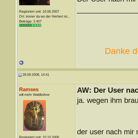
_______________
Registriert seit: 10.06.2007
Ort: immer da wo der Herbert ist...
Beiträge: 3.407
Danke de
28.09.2008, 14:41
AW: Der User nach
Ramses
will mehr Waldbühne
ja. wegen ihm brau
der user nach mir 
Registriert seit: 10.10.2006