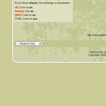
Es ist Ihnen
erlaubt
, Ihre Beiträge zu bearbeiten.
vB Code
ist
an
.
Smileys
sind
an
.
[IMG]
Code ist
an
.
HTML-Code ist
aus
.
Alle Zeitangaben
Powered by vBu
Copyright ©2000