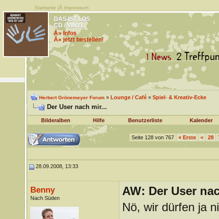
Startseite
|Â
Impressum
DAS IST LOS
CD / VINYL
Â» Infos
Â» jetzt bestellen!
»
Lounge / Café
»
Spiel- & Kreativ-Ecke
Herbert Grönemeyer Forum
Der User nach mir...
Bilderalben
Hilfe
Benutzerliste
Kalender
Seite 128 von 767
«
Erste
<
28
28.09.2008, 13:33
AW: Der User nach
Benny
Nach Süden
Nö, wir dürfen ja n