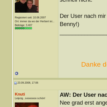
Der User nach mir 
Registriert seit: 10.06.2007
Ort: immer da wo der Herbert ist...
Benny!)
Beiträge: 3.407
_______________
Danke de
23.09.2008, 17:06
AW: Der User nach
Knuti
Leipzig...sooooooo schön!
Nee grad erst ang