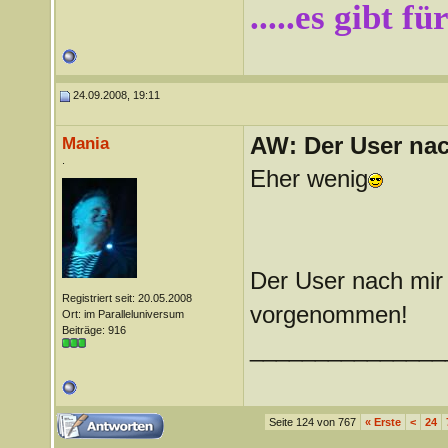
.....es gibt f
24.09.2008, 19:11
AW: Der User nach
Mania
.
Eher wenig
Der User nach mir 
Registriert seit: 20.05.2008
vorgenommen!
Ort: im Paralleluniversum
Beiträge: 916
_______________
Seite 124 von 767
«
Erste
<
24