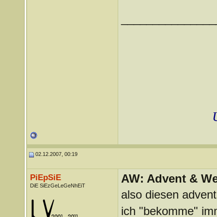
_______________
02.12.2007, 00:19
AW: Advent & We
PiEpSiE
DiE SiEzGeLeGeNhEiT
also diesen advent
ich "bekomme" imme