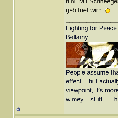
hihi. Mit Schneeg
geöffnet wird.
_______________
Fighting for Peace 
Bellamy
People assume that
effect... but actual
viewpoint, it's more
wimey... stuff. - T