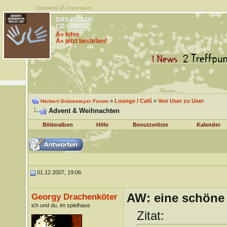
Startseite
|Â
Impressum
DAS IST LOS
CD / VINYL
Â» Infos
Â» jetzt bestellen!
»
Lounge / Café
»
Von User zu User
Herbert Grönemeyer Forum
Advent & Weihnachten
Bilderalben
Hilfe
Benutzerliste
Kalender
01.12.2007, 19:06
AW: eine schöne 
Georgy Drachenköter
ich und du, im spielhaus
Zitat: