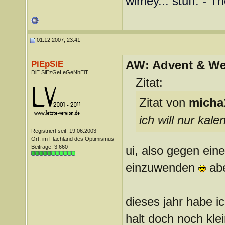
wimey... stuff. - T
01.12.2007, 23:41
AW: Advent & We
PiEpSiE
DiE SiEzGeLeGeNhEiT
Zitat:
Zitat von
micha
ich will nur kal
Registriert seit: 19.06.2003
Ort: im Flachland des Optimismus
Beiträge: 3.660
ui, also gegen eine
einzuwenden
abe
dieses jahr habe 
halt doch noch kle