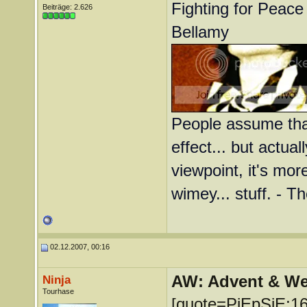
Fighting for Peace 
Beiträge: 2.626
Bellamy
People assume that
effect... but actual
viewpoint, it's more
wimey... stuff. - T
02.12.2007, 00:16
AW: Advent & We
Ninja
Tourhase
[quote=PiEpSiE;1