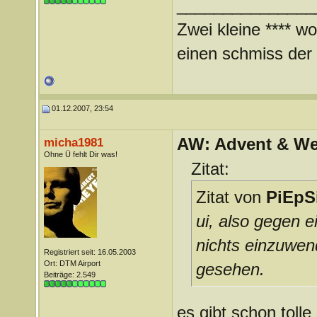
_______________
Zwei kleine **** wo
einen schmiss der *
01.12.2007, 23:54
AW: Advent & We
micha1981
Ohne Ü fehlt Dir was!
Zitat:
Zitat von
PiEpS
ui, also gegen e
nichts einzuwe
Registriert seit: 16.05.2003
Ort: DTM Airport
gesehen.
Beiträge: 2.549
es gibt schon toll