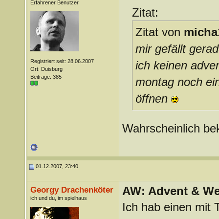
Erfahrener Benutzer
Zitat:
Zitat von
micha
mir gefällt gera
Registriert seit: 28.06.2007
ich keinen adve
Ort: Duisburg
Beiträge: 385
montag noch eine
öffnen
Wahrscheinlich be
01.12.2007, 23:40
AW: Advent & We
Georgy Drachenköter
ich und du, im spielhaus
Ich hab einen mit 