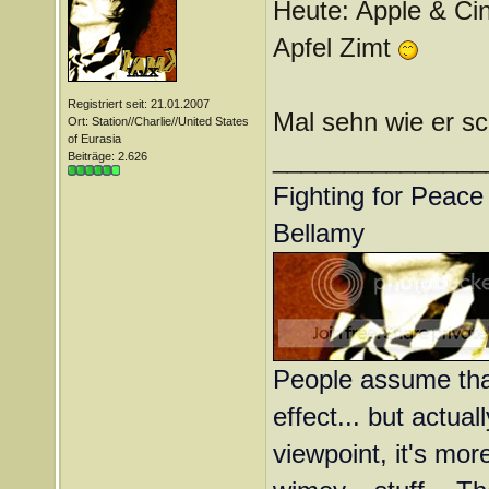
Heute: Apple & Ci
Apfel Zimt
Registriert seit: 21.01.2007
Mal sehn wie er s
Ort: Station//Charlie//United States
of Eurasia
_______________
Beiträge: 2.626
Fighting for Peace 
Bellamy
People assume that
effect... but actual
viewpoint, it's more