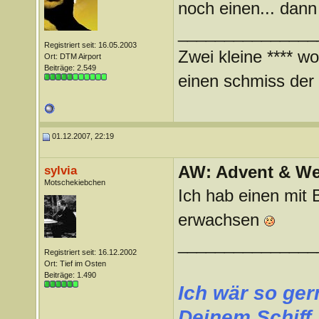
noch einen... dann 
_______________
Registriert seit: 16.05.2003
Zwei kleine **** wo
Ort: DTM Airport
Beiträge: 2.549
einen schmiss der *
01.12.2007, 22:19
AW: Advent & We
sylvia
Motschekiebchen
Ich hab einen mit 
erwachsen
_______________
Registriert seit: 16.12.2002
Ort: Tief im Osten
Beiträge: 1.490
Ich wär so ger
Deinem Schiff 