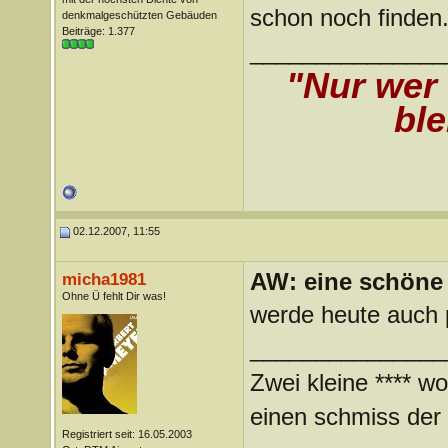
schon noch finden
denkmalgeschützten Gebäuden
Beiträge: 1.377
_______________
"Nur wer
ble
02.12.2007, 11:55
AW: eine schöne 
micha1981
Ohne Ü fehlt Dir was!
werde heute auch
_______________
Zwei kleine **** wo
einen schmiss der *
Registriert seit: 16.05.2003