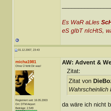
_______________
Es WaR aLles
Sc
eS gIbT nIcHtS, w
01.12.2007, 23:43
AW: Advent & We
micha1981
Ohne Ü fehlt Dir was!
Zitat:
Zitat von
DieBo
Wahrscheinlich 
Registriert seit: 16.05.2003
da wäre ich nicht 
Ort: DTM Airport
Beiträge: 2.549