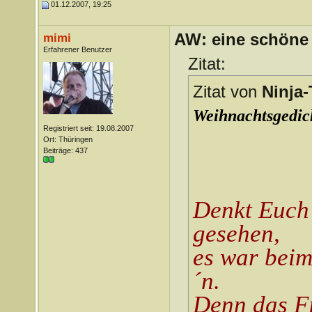
01.12.2007, 19:25
AW: eine schöne 
mimi
Erfahrener Benutzer
Zitat:
Zitat von
Ninja-
Weihnachtsgedi
Registriert seit: 19.08.2007
Ort: Thüringen
Beiträge: 437
Denkt Euch 
gesehen,
es war beim
´n.
Denn das Fi