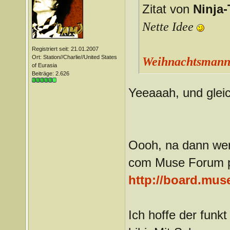
Zitat von
Ninja-
Nette Idee
Registriert seit: 21.01.2007
Ort: Station//Charlie//United States
Weihnachtsmann
of Eurasia
Beiträge: 2.626
Yeeaaah, und gleic
Oooh, na dann wer
com Muse Forum p
http://board.mus
Ich hoffe der funkt