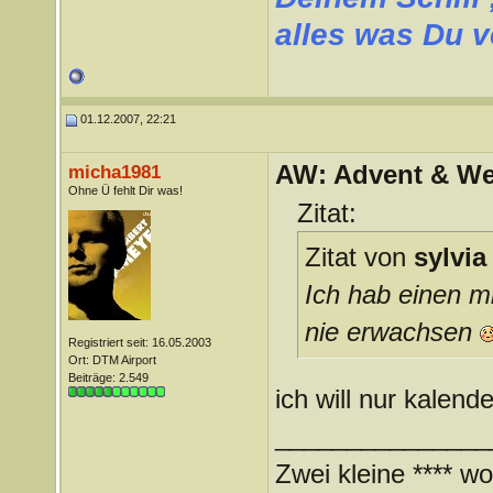
alles was Du verm
01.12.2007, 22:21
AW: Advent & We
micha1981
Ohne Ü fehlt Dir was!
Zitat:
Zitat von
sylvia
Ich hab einen mi
nie erwachsen
Registriert seit: 16.05.2003
Ort: DTM Airport
Beiträge: 2.549
ich will nur kalend
_______________
Zwei kleine **** wo