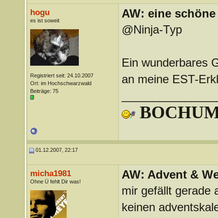
AW: eine schöne 
hogu
es ist soweit
@Ninja-Typ
Ein wunderbares G
Registriert seit: 24.10.2007
an meine EST-Erk
Ort: im Hochschwarzwald
Beiträge: 75
_______________
BOCHUM,
01.12.2007, 22:17
AW: Advent & We
micha1981
Ohne Ü fehlt Dir was!
mir gefällt gerade 
keinen adventskal