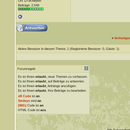
Ort: DTM Airport
Beiträge: 2.549
«
Vorherige
Aktive Benutzer in diesem Thema: 1
(Registrierte Benutzer: 0, Gäste: 1)
Forumregeln
Es ist Ihnen
erlaubt
, neue Themen zu verfassen.
Es ist Ihnen
erlaubt
, auf Beiträge zu antworten.
Es ist Ihnen
erlaubt
, Anhänge anzufügen.
Es ist Ihnen
erlaubt
, Ihre Beiträge zu bearbeiten.
vB Code
ist
an
.
Smileys
sind
an
.
[IMG]
Code ist
an
.
HTML-Code ist
aus
.