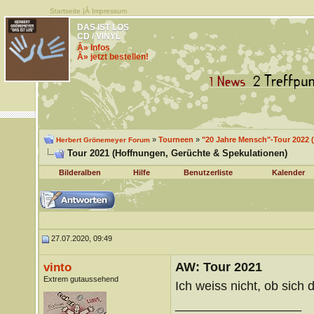
Startseite
|Â
Impressum
DAS IST LOS
CD / VINYL
Â» Infos
Â» jetzt bestellen!
»
Tourneen
»
"20 Jahre Mensch"-Tour 2022 (
Herbert Grönemeyer Forum
Tour 2021 (Hoffnungen, Gerüchte & Spekulationen)
Bilderalben
Hilfe
Benutzerliste
Kalender
27.07.2020, 09:49
AW: Tour 2021
vinto
Extrem gutaussehend
Ich weiss nicht, ob sich 
__________________