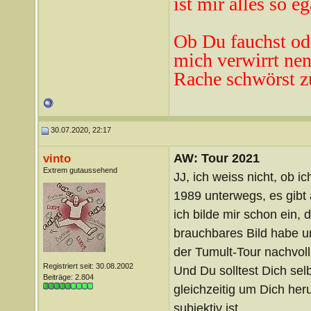
ist mir alles so eg
Ob Du fauchst od
mich verwirrt ne
n
Rache schwörst z
30.07.2020, 22:17
AW: Tour 2021
vinto
Extrem gutaussehend
JJ, ich weiss nicht, ob ic
1989 unterwegs, es gibt 
ich bilde mir schon ein, 
brauchbares Bild habe un
der Tumult-Tour nachvoll
Registriert seit: 30.08.2002
Und Du solltest Dich sel
Beiträge: 2.804
gleichzeitig um Dich her
subjektiv ist.