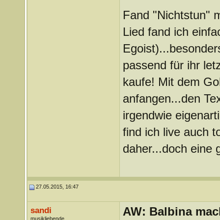
Fand "Nichtstun" mi
Lied fand ich einfac
Egoist)...besonder
passend für ihr le
kaufe! Mit dem Gol
anfangen...den Text
irgendwie eigenart
find ich live auch 
daher...doch eine 
27.05.2015, 16:47
AW: Balbina mac
sandi
musikliebende