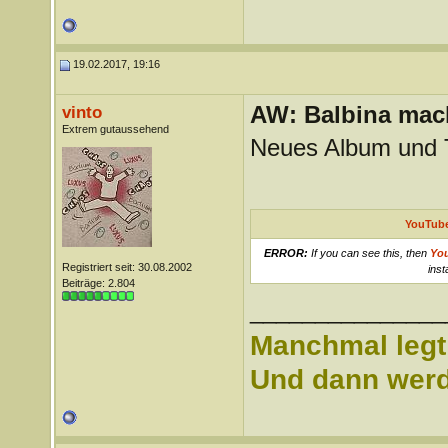
19.02.2017, 19:16
AW: Balbina mac
vinto
Extrem gutaussehend
Neues Album und T
YouTube
ERROR:
If you can see this, then
Yo
Registriert seit: 30.08.2002
inst
Beiträge: 2.804
_______________
Manchmal legt 
Und dann werd 