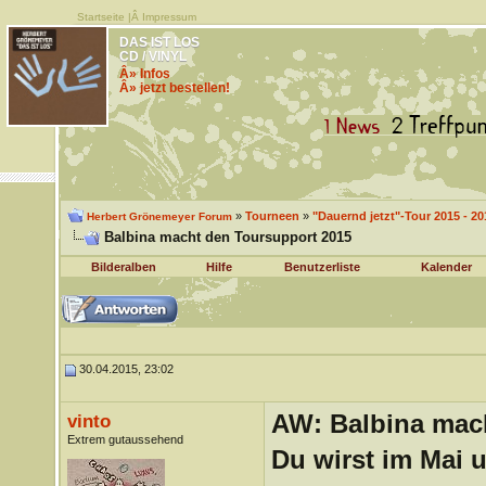
Startseite
|Â
Impressum
DAS IST LOS
CD / VINYL
Â» Infos
Â» jetzt bestellen!
»
Tourneen
»
"Dauernd jetzt"-Tour 2015 - 20
Herbert Grönemeyer Forum
Balbina macht den Toursupport 2015
Bilderalben
Hilfe
Benutzerliste
Kalender
30.04.2015, 23:02
AW: Balbina mac
vinto
Extrem gutaussehend
Du wirst im Mai 