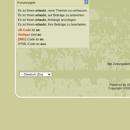
Forumregeln
Es ist Ihnen
erlaubt
, neue Themen zu verfassen.
Es ist Ihnen
erlaubt
, auf Beiträge zu antworten.
Es ist Ihnen
erlaubt
, Anhänge anzufügen.
Es ist Ihnen
erlaubt
, Ihre Beiträge zu bearbeiten.
vB Code
ist
an
.
Smileys
sind
an
.
[IMG]
Code ist
an
.
HTML-Code ist
aus
.
Alle Zeitangaben
Powered by vBu
Copyright ©2000