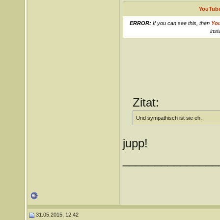
YouTube
ERROR:
If you can see this, then
Yo
inst
Zitat:
Und sympathisch ist sie eh.
jupp!
_______________
31.05.2015, 12:42