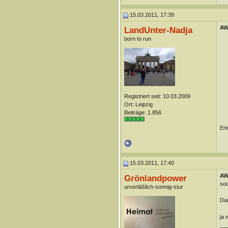
15.03.2011, 17:39
AW:
LandUnter-Nadja
born to run
Registriert seit: 10.03.2009
Ort: Leipzig
Beiträge: 1.856
Eri
15.03.2011, 17:40
AW:
Grönlandpower
soo
urverläßlich-sonnig-stur
Da
ja 
__