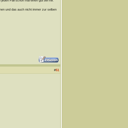
 jeden Fall schon mal einen gut bei mir.
mmen und das auch nicht immer zur selben
#
51