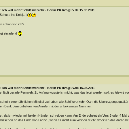
 Ich will mehr Schiffsverkehr - Berlin PK live@LV.de 15.03.2011
.]Schuss ins Knie[...]
r schön find ich's.
ngt einladend
 Ich will mehr Schiffsverkehr - Berlin PK live@LV.de 15.03.2011
zt läuft gerade Fernweh. Zu Anfang wusste ich nicht, was das jetzt werden soll, es leiewrt irg
scheint einen ähnlichen Mittelteil zu haben wie Schiffsverkehr. Oah, die Übertragungsqualität 
len Dank dem unbekannten Anrufer mit der unbekannten Nummer.
zt, da ich wieder mit beiden Händen schreiben kann: Am Ende scheint ein Vers 3 oder 4 Mal 
 bisschen an das Ende von Lache., wenn es nicht zum Weinen reicht, woeit ich das daran beu