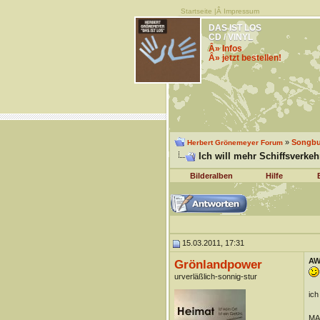
Startseite
|Â
Impressum
DAS IST LOS
CD / VINYL
Â» Infos
Â» jetzt bestellen!
»
Songb
Herbert Grönemeyer Forum
Ich will mehr Schiffsverkeh
Bilderalben
Hilfe
15.03.2011, 17:31
AW:
Grönlandpower
urverläßlich-sonnig-stur
ich
MA: