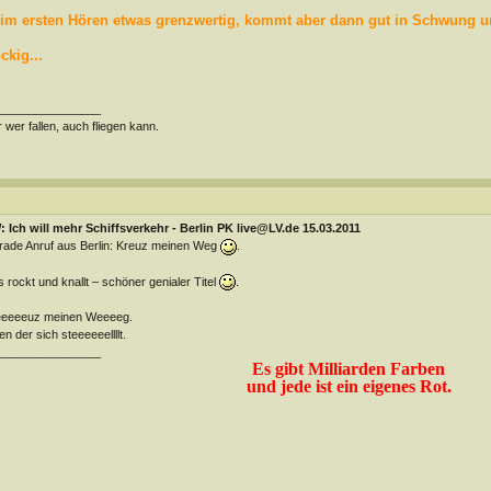
im ersten Hören etwas grenzwertig, kommt aber dann gut in Schwung und
ckig...
________________
 wer fallen, auch fliegen kann.
 Ich will mehr Schiffsverkehr - Berlin PK live@LV.de 15.03.2011
ade Anruf aus Berlin: Kreuz meinen Weg
.
 rockt und knallt – schöner genialer Titel
.
eeeeeuz meinen Weeeeg.
en der sich steeeeeellllt.
________________
Es gibt Milliarden Farben
und jede ist ein eigenes Rot.