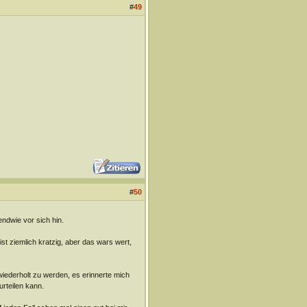
#
49
#
50
endwie vor sich hin.
ist ziemlich kratzig, aber das wars wert,
wiederholt zu werden, es erinnerte mich
rteilen kann.