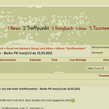
Benutzername
uch
»
Rund um Herberts Songs und Alben
»
Album "Schiffsverkehr"
Kennwort
r - Berlin PK live@LV.de 15.03.2011
Benutzerliste
Kalender
Chat
Live-Beiträge
Heut
Seite 3 von 22
<
Themen
 Ich will mehr Schiffsverkehr - Berlin PK live@LV.de 15.03.2011
 hoffe doch mal nicht, dass da jetzt erst noch gegessen wird
 Schiffsverkehr zum 12. mal oder so