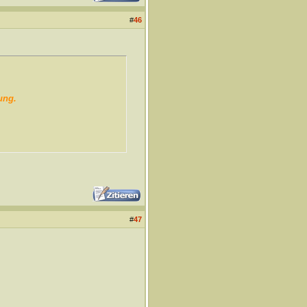
#
46
ung.
#
47