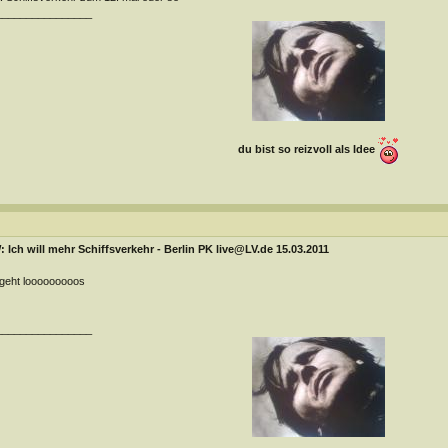
________________
du bist so reizvoll als Idee
 Ich will mehr Schiffsverkehr - Berlin PK live@LV.de 15.03.2011
geht looooooooos
________________