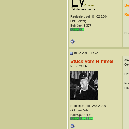
Be
Ro
Registriert seit: 04.02.2004
Ort: Leipzig
Beiträge: 3.377
__
Nur
15.03.2011, 17:38
AW:
Stück vom Himmel
Ger
5 vor ZWLF
Das
Kr
Ein
__
Registriert seit: 26.02.2007
Ort: bei Celle
Beiträge: 3.408