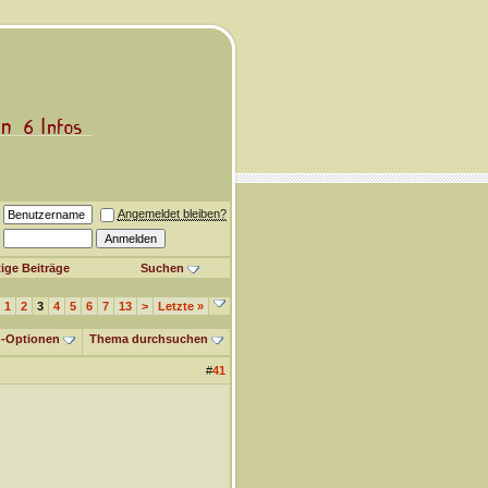
Angemeldet bleiben?
ige Beiträge
Suchen
1
2
3
4
5
6
7
13
>
Letzte
»
-Optionen
Thema durchsuchen
#
41