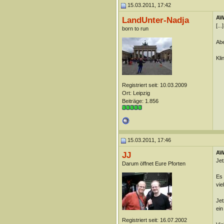
15.03.2011, 17:42
AW:
LandUnter-Nadja
[..
born to run
Abe
Kli
Registriert seit: 10.03.2009
Ort: Leipzig
Beiträge: 1.856
15.03.2011, 17:46
AW:
JJ
Jet
Darum öffnet Eure Pforten
Es 
vie
Jet
ein
Registriert seit: 16.07.2002