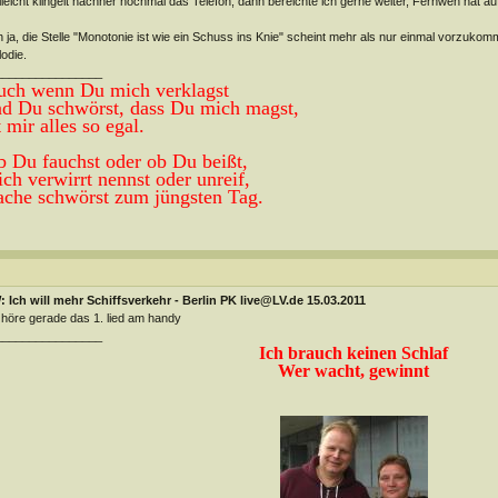
lleicht klingelt nachher nochmal das Telefon, dann bereichte ich gerne weiter, Fernweh hat auf
 ja, die Stelle "Monotonie ist wie ein Schuss ins Knie" scheint mehr als nur einmal vorzuko
odie.
________________
ch wenn Du mich verklagst
d Du schwörst, dass Du
mich magst,
t mir alles so egal
.
 Du fauchst oder ob Du beißt,
ch verwirrt ne
nnst oder unreif,
che schwörst zum jüngsten Tag.
 Ich will mehr Schiffsverkehr - Berlin PK live@LV.de 15.03.2011
 höre gerade das 1. lied am handy
________________
Ich brauch keinen Schlaf
Wer wacht, gewinnt