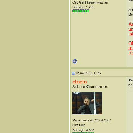
Vie
Ort: Geht keinen was an
Beiträge: 1.262
Ach
Mel
__
Au
un
is
Ob
mi
Ra
15.03.2011, 17:47
AW:
cloclo
ich
Stolz, ne Kölsche zo sin!
__
Registriert seit: 24.06.2007
Ort: Köln
Beiträge: 3.628