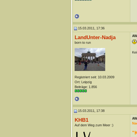
15.03.2011, 17:36
AW:
LandUnter-Nadja
born to run
Kei
Registriert seit: 10.03.2009
Ort: Leipzig
Beiträge: 1.856
15.03.2011, 17:38
AW:
KHB1
Na
Auf dem Weg zum Meer :)
"