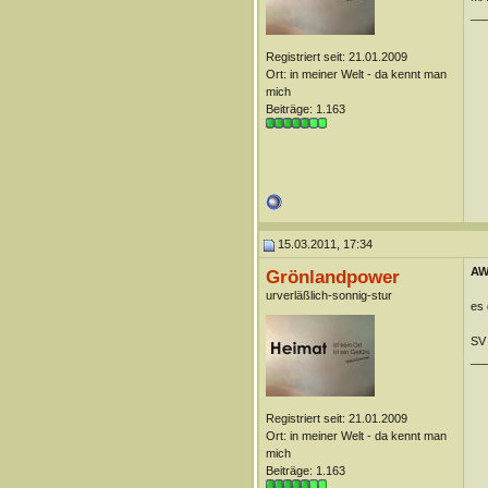
__
Registriert seit: 21.01.2009
Ort: in meiner Welt - da kennt man
mich
Beiträge: 1.163
15.03.2011, 17:34
AW:
Grönlandpower
urverläßlich-sonnig-stur
es 
SV
__
Registriert seit: 21.01.2009
Ort: in meiner Welt - da kennt man
mich
Beiträge: 1.163