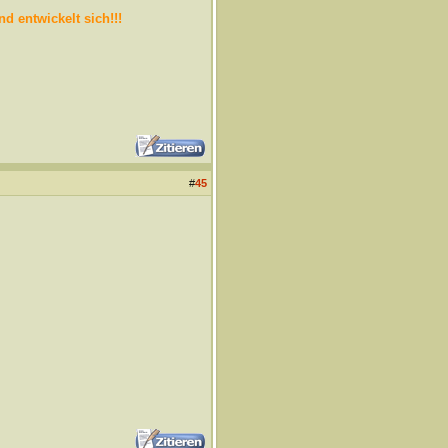
 entwickelt sich!!!
#
45