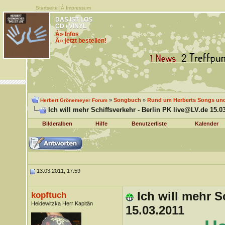
Startseite
|Â
Impressum
DAS IST LOS
CD / VINYL
Â» Infos
Â» jetzt bestellen!
»
Songbuch
»
Rund um Herberts Songs un
Herbert Grönemeyer Forum
Ich will mehr Schiffsverkehr - Berlin PK live@LV.de 15.0
Bilderalben
Hilfe
Benutzerliste
Kalender
13.03.2011, 17:59
Ich will mehr S
kopftuch
Heidewitzka Herr Kapitän
15.03.2011