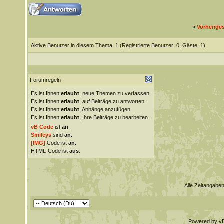
«
Vorherige
Aktive Benutzer in diesem Thema: 1
(Registrierte Benutzer: 0, Gäste: 1)
Forumregeln
Es ist Ihnen
erlaubt
, neue Themen zu verfassen.
Es ist Ihnen
erlaubt
, auf Beiträge zu antworten.
Es ist Ihnen
erlaubt
, Anhänge anzufügen.
Es ist Ihnen
erlaubt
, Ihre Beiträge zu bearbeiten.
vB Code
ist
an
.
Smileys
sind
an
.
[IMG]
Code ist
an
.
HTML-Code ist
aus
.
Alle Zeitangaben
Powered by vBu