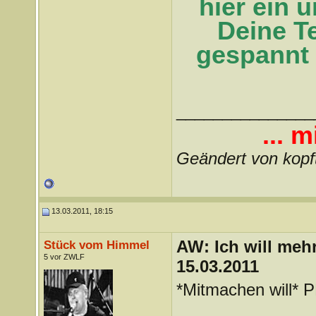
hier ein 
Deine T
gespannt 
_______________
... m
Geändert von kopf
13.03.2011, 18:15
AW: Ich will mehr
Stück vom Himmel
5 vor ZWLF
15.03.2011
*Mitmachen will* PN
_______________