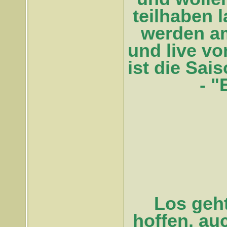
teilhaben 
werden a
und live vo
ist die Sai
- "
Los geht
hoffen, au