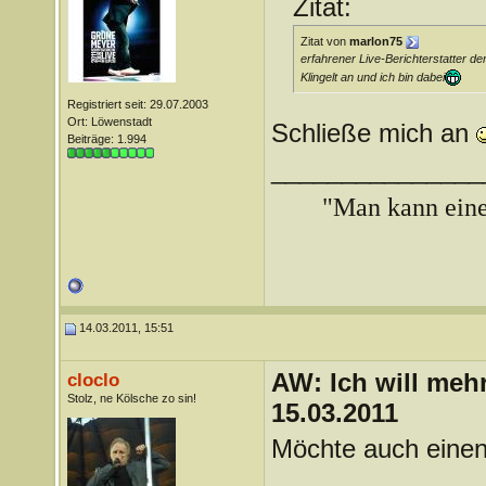
Zitat:
Zitat von
marlon75
erfahrener Live-Berichterstatter de
Klingelt an und ich bin dabei
Registriert seit: 29.07.2003
Ort: Löwenstadt
Schließe mich an
Beiträge: 1.994
_______________
"Man kann ein
14.03.2011, 15:51
AW: Ich will mehr
cloclo
Stolz, ne Kölsche zo sin!
15.03.2011
Möchte auch einen 
_______________