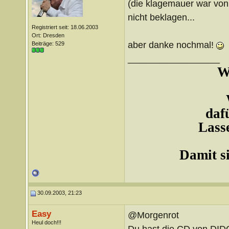
(die klagemauer war von 
nicht beklagen...
Registriert seit: 18.06.2003
Ort: Dresden
aber danke nochmal!
Beiträge: 529
__________________
W
daf
Lasse
Damit si
30.09.2003, 21:23
Easy
@Morgenrot
Heul doch!!!
Du hast die CD von DIDO 