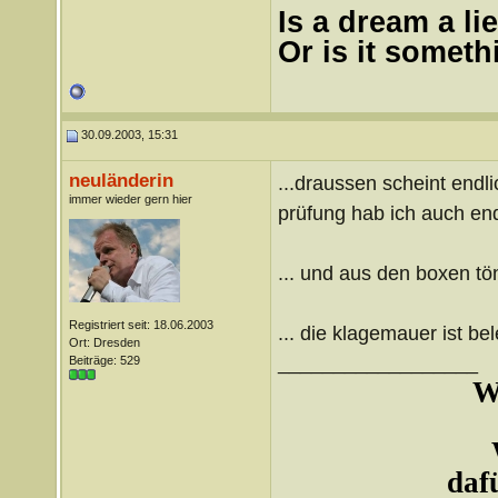
Is a dream a lie
Or is it somet
30.09.2003, 15:31
neuländerin
...draussen scheint endl
immer wieder gern hier
prüfung hab ich auch end
... und aus den boxen tön
Registriert seit: 18.06.2003
... die klagemauer ist bel
Ort: Dresden
__________________
Beiträge: 529
W
daf