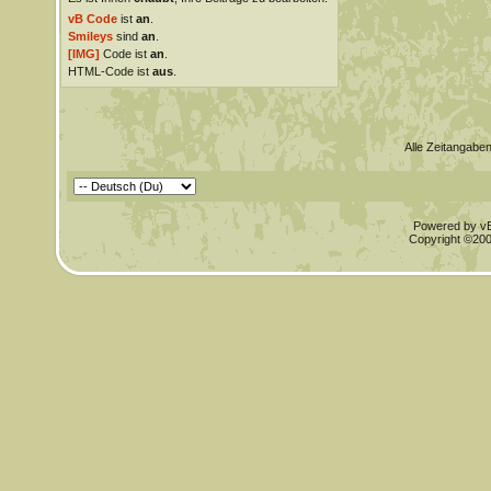
vB Code
ist
an
.
Smileys
sind
an
.
[IMG]
Code ist
an
.
HTML-Code ist
aus
.
Alle Zeitangaben
Powered by vBu
Copyright ©2000