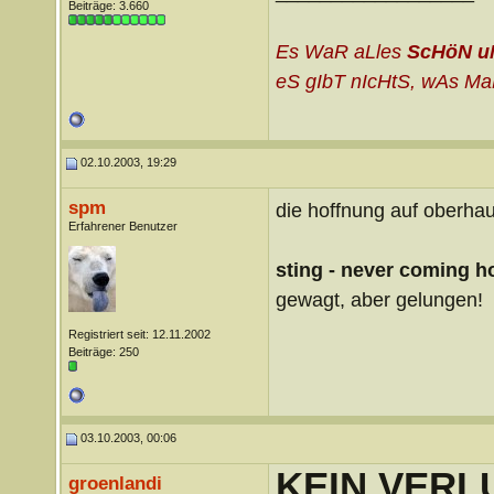
Beiträge: 3.660
Es WaR aLles
ScHöN u
eS gIbT nIcHtS, wAs MaN
02.10.2003, 19:29
spm
die hoffnung auf oberha
Erfahrener Benutzer
sting - never coming 
gewagt, aber gelungen!
Registriert seit: 12.11.2002
Beiträge: 250
03.10.2003, 00:06
KEIN VERL
groenlandi