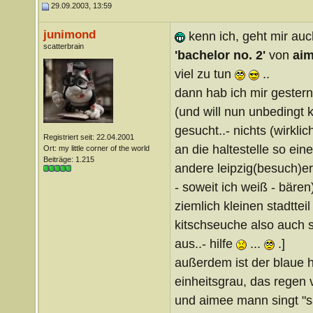
29.09.2003, 13:59
junimond
kenn ich, geht mir auc
scatterbrain
'bachelor no. 2'
von
ai
viel zu tun
..
dann hab ich mir gestern
(und will nun unbedingt k
gesucht..- nichts (wirkli
Registriert seit: 22.04.2001
an die haltestelle so ein
Ort: my little corner of the world
Beiträge: 1.215
andere leipzig(besuch)er 
- soweit ich weiß - bären
ziemlich kleinen stadttei
kitschseuche also auch s
aus..- hilfe
...
.]
außerdem ist der blaue 
einheitsgrau, das regen v
und aimee mann singt "s