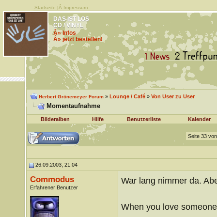
Startseite
|Â
Impressum
DAS IST LOS
CD / VINYL
Â» Infos
Â» jetzt bestellen!
»
Lounge / Café
»
Von User zu User
Herbert Grönemeyer Forum
Momentaufnahme
Bilderalben
Hilfe
Benutzerliste
Kalender
Seite 33 vo
26.09.2003, 21:04
Commodus
War lang nimmer da. Ab
Erfahrener Benutzer
When you love someone..