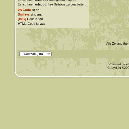
Es ist Ihnen
erlaubt
, Ihre Beiträge zu bearbeiten.
vB Code
ist
an
.
Smileys
sind
an
.
[IMG]
Code ist
an
.
HTML-Code ist
aus
.
Alle Zeitangaben
Powered by vBu
Copyright ©2000