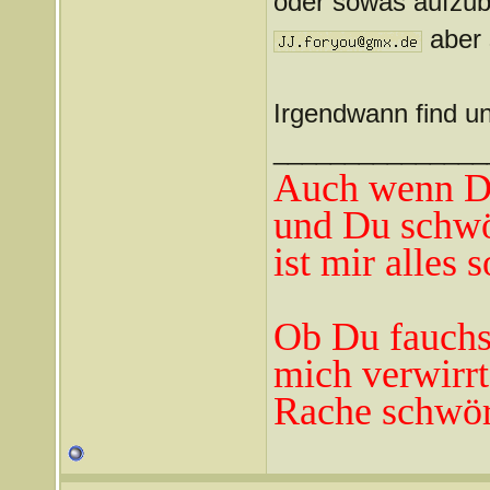
oder sowas aufzub
aber 
Irgendwann find und
_______________
Auch wenn Du
und Du schwö
ist mir alles 
Ob Du fauchst
mich verwirrt
Rache schwör