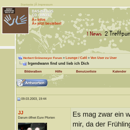
Startseite
|Â
Impressum
DAS IST LOS
CD / VINYL
Â» Infos
Â» jetzt bestellen!
»
Lounge / Café
»
Von User zu User
Herbert Grönemeyer Forum
Irgendwann find und lieb ich Dich
Bilderalben
Hilfe
Benutzerliste
Kalender
09.03.2003, 19:44
JJ
Es mag zwar ein w
Darum öffnet Eure Pforten
mir, da der Frühli