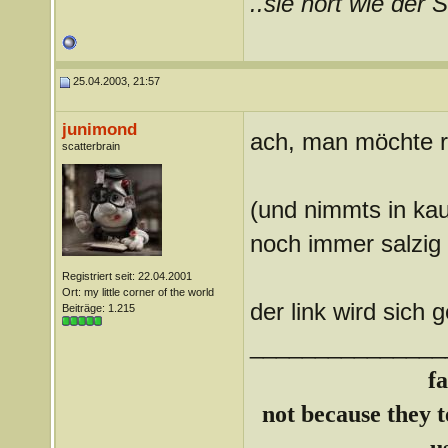
..sie hört wie der S
25.04.2003, 21:57
junimond
ach, man möchte 
scatterbrain
(und nimmts in kauf
noch immer salzig
Registriert seit: 22.04.2001
Ort: my little corner of the world
der link wird sich 
Beiträge: 1.215
_______________
f
not because they te