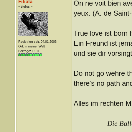
Filiala
On ne voit bien avec
~ titellos ~
yeux. (A. de Saint
True love ist born
Ein Freund ist jem
Registriert seit: 04.01.2003
Ort: in meiner Welt
Beiträge: 1.511
und sie dir vorsin
Do not go wehre t
there's no path and
Alles im rechten
_______________
Die Ball