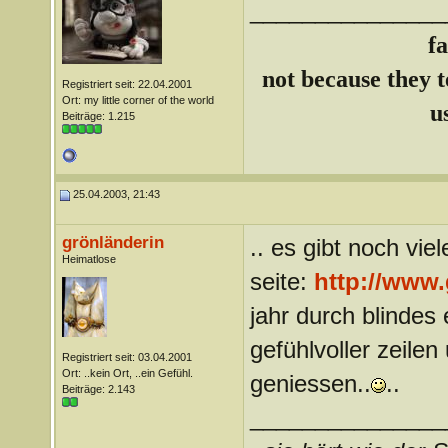
_______________
f
not because they te
Registriert seit: 22.04.2001
Ort: my little corner of the world
u
Beiträge: 1.215
25.04.2003, 21:43
grönländerin
.. es gibt noch vi
Heimatlose
seite:
http://www
jahr durch blindes 
gefühlvoller zeile
Registriert seit: 03.04.2001
Ort: ..kein Ort, ..ein Gefühl.
geniessen..
..
Beiträge: 2.143
_______________