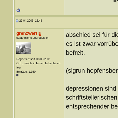
u
27.04.2003, 16:48
grenzwertig
abschied sei für di
sagtoftnichtsundredetviel
es ist zwar vorrü
befreit.
Registriert seit: 08.03.2001
Ort: ...macht in fernen farbenhäfen
fest
(sigrun hopfensber
Beiträge: 1.150
depressionen sind 
schriftstellerisch
entsprechender be