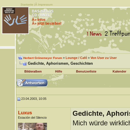
Startseite
|Â
Impressum
DAS IST LOS
CD / VINYL
Â» Infos
Â» jetzt bestellen!
»
Lounge / Café
»
Von User zu User
Herbert Grönemeyer Forum
Gedichte, Aphorismen, Geschichten
Bilderalben
Hilfe
Benutzerliste
Kalender
23.04.2003, 10:05
Gedichte, Aphor
Luxus
Estación del Silencio
Mich würde wirklic