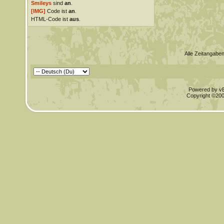
Smileys
sind
an
.
[IMG]
Code ist
an
.
HTML-Code ist
aus
.
Alle Zeitangaben
Powered by vBu
Copyright ©2000