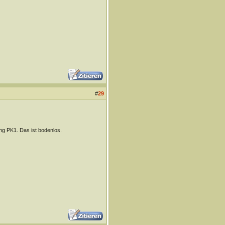
#
29
ng PK1. Das ist bodenlos.