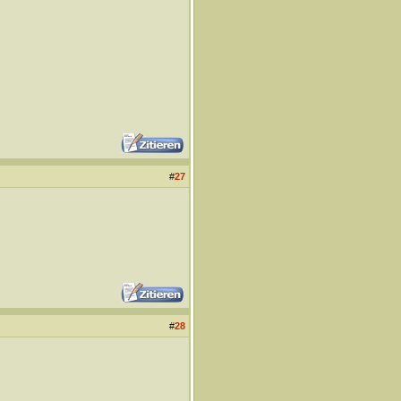
#
27
#
28