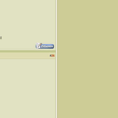
t
#
26