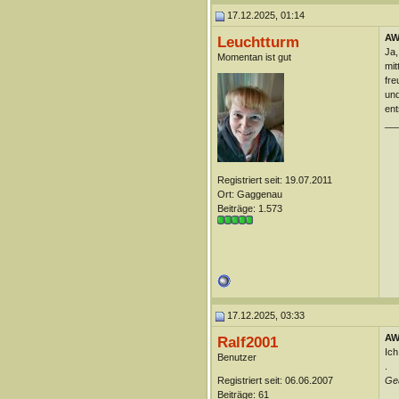
17.12.2025, 01:14
AW
Leuchtturm
Ja,
Momentan ist gut
mit
fre
und
ent
__
Registriert seit: 19.07.2011
Ort: Gaggenau
Beiträge: 1.573
17.12.2025, 03:33
AW
Ralf2001
Ich
Benutzer
.
Registriert seit: 06.06.2007
Geä
Beiträge: 61