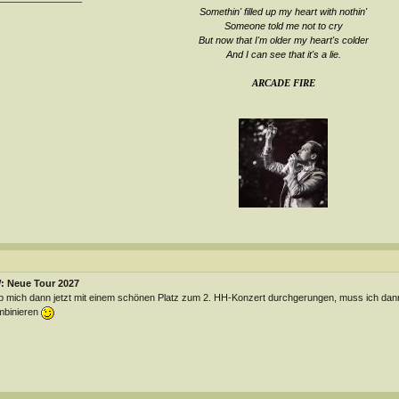
Somethin' filled up my heart with nothin'
Someone told me not to cry
But now that I'm older my heart's colder
And I can see that it's a lie
.
ARCADE FIRE
: Neue Tour 2027
 mich dann jetzt mit einem schönen Platz zum 2. HH-Konzert durchgerungen, muss ich dann
mbinieren