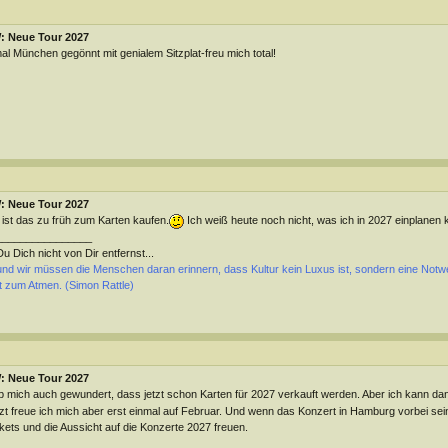
: Neue Tour 2027
al München gegönnt mit genialem Sitzplat-freu mich total!
: Neue Tour 2027
 ist das zu früh zum Karten kaufen.
Ich weiß heute noch nicht, was ich in 2027 einplanen k
________________
 Du Dich nicht von Dir entfernst...
 und wir müssen die Menschen daran erinnern, dass Kultur kein Luxus ist, sondern eine Not
t zum Atmen. (Simon Rattle)
: Neue Tour 2027
 mich auch gewundert, dass jetzt schon Karten für 2027 verkauft werden. Aber ich kann dan
zt freue ich mich aber erst einmal auf Februar. Und wenn das Konzert in Hamburg vorbei sein
kets und die Aussicht auf die Konzerte 2027 freuen.
________________