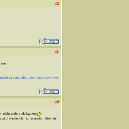
#
23
#
24
ann...
wendigkeit zum Leben, die man braucht wie
#
25
n nicht anders als kaufen.
 wird, werde ich mich unendlich über die