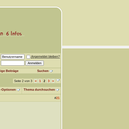
Angemeldet bleiben?
ige Beiträge
Suchen
Seite 2 von 3
<
1
2
3
>
-Optionen
Thema durchsuchen
#
21