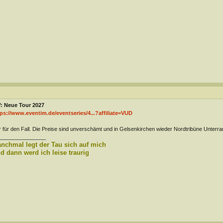
: Neue Tour 2027
ps://www.eventim.de/eventseries/4...?affiliate=VUD
 für den Fall. Die Preise sind unverschämt und in Gelsenkirchen wieder Nordtribüne Unterra
________________
nchmal legt der Tau sich auf mich
d dann werd ich leise traurig