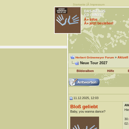
Startseite
|Â
Impressum
DAS IST LOS
CD / VINYL
Â» Infos
Â» jetzt bestellen!
»
Aktuell
Herbert Grönemeyer Forum
Neue Tour 2027
Bilderalben
Hilfe
11.12.2025, 12:03
AW
Bloß geliebt
Hie
Baby, you wanna dance?
30.
02.
__