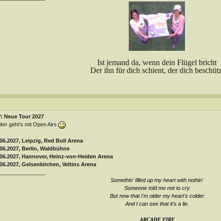
Ist jemand da, wenn dein Flügel bricht
Der ihn für dich schient, der dich beschütz
: Neue Tour 2027
ter geht's mit Open Airs
06.2027, Leipzig, Red Bull Arena
06.2027, Berlin, Waldbühne
.06.2027, Hannover, Heinz-von-Heiden Arena
06.2027, Gelsenkirchen, Veltins Arena
________________
Somethin' filled up my heart with nothin'
Someone told me not to cry
But now that I'm older my heart's colder
And I can see that it's a lie
.
ARCADE FIRE