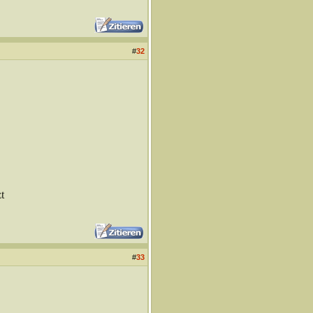
#
32
t
#
33