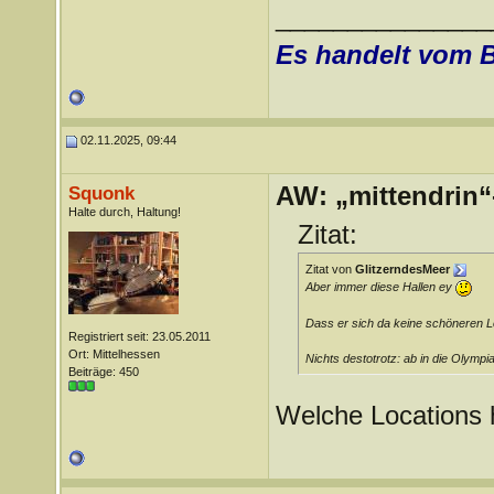
_______________
Es handelt vom 
02.11.2025, 09:44
AW: „mittendrin“
Squonk
Halte durch, Haltung!
Zitat:
Zitat von
GlitzerndesMeer
Aber immer diese Hallen ey
Dass er sich da keine schöneren Lo
Registriert seit: 23.05.2011
Ort: Mittelhessen
Nichts destotrotz: ab in die Olympi
Beiträge: 450
Welche Locations 