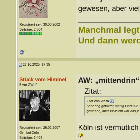
gewesen, aber viell
_______________
Registriert seit: 30.08.2002
Manchmal legt 
Beiträge: 2.804
Und dann werd 
27.10.2025, 17:35
AW: „mittendrin“
Stück vom Himmel
5 vor ZWLF
Zitat:
Zitat von
vinto
Sehr eng getaktet, wenig Platz für 
gewesen, aber vielleicht war das ja
Köln ist vermutlic
Registriert seit: 26.02.2007
Ort: bei Celle
Beiträge: 3.408