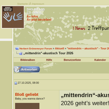
Startseite
|Â
Impressum
DAS IST LOS
CD / VINYL
Â» Infos
Â» jetzt bestellen!
»
Aktuell
»
"mittendrin – akustisch" - Tour 2
Herbert Grönemeyer Forum
„mittendrin“-akustisch Tour 2026
Bilderalben
Hilfe
Benutzerliste
Kalender
27.10.2025, 08:00
„mittendrin“-aku
Bloß geliebt
Baby, you wanna dance?
2026 geht’s weiter