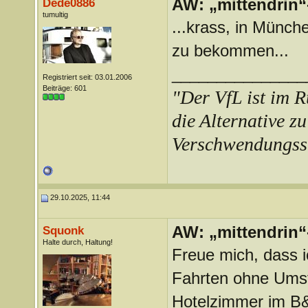
AW: „mittendrin“
Dede0886
tumultig
...krass, in Münc
zu bekommen...
_______________
Registriert seit: 03.01.2006
Beiträge: 601
"Der VfL ist im R
die Alternative zu
Verschwendungss
29.10.2025, 11:44
AW: „mittendrin“
Squonk
Halte durch, Haltung!
Freue mich, dass 
Fahrten ohne Umst
Hotelzimmer im B&B