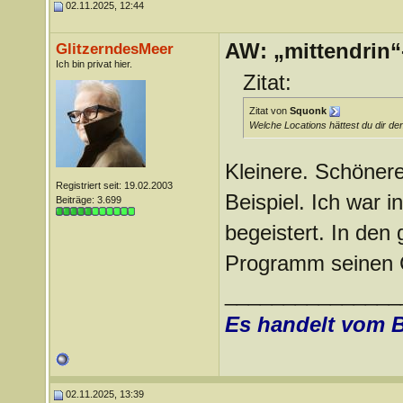
02.11.2025, 12:44
AW: „mittendrin“
GlitzerndesMeer
Ich bin privat hier.
Zitat:
Zitat von
Squonk
Welche Locations hättest du dir d
Kleinere. Schönere
Registriert seit: 19.02.2003
Beispiel. Ich war 
Beiträge: 3.699
begeistert. In den
Programm seinen C
_______________
Es handelt vom 
02.11.2025, 13:39