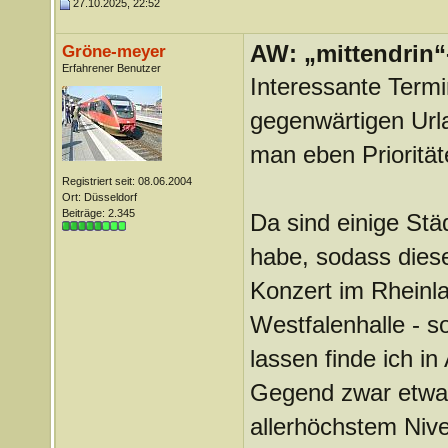
27.10.2025, 22:52
AW: „mittendrin“
Gröne-meyer
Erfahrener Benutzer
Interessante Termi
gegenwärtigen Urla
man eben Prioritä
Registriert seit: 08.06.2004
Ort: Düsseldorf
Beiträge: 2.345
Da sind einige Städ
habe, sodass diese
Konzert im Rheinla
Westfalenhalle - so
lassen finde ich in
Gegend zwar etwas
allerhöchstem Nive