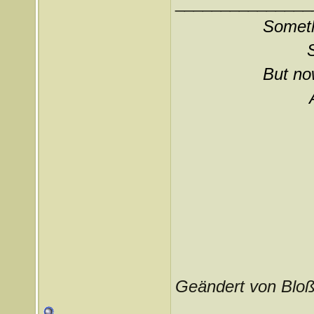
_______________
Somethi
But now
Geändert von Bloß