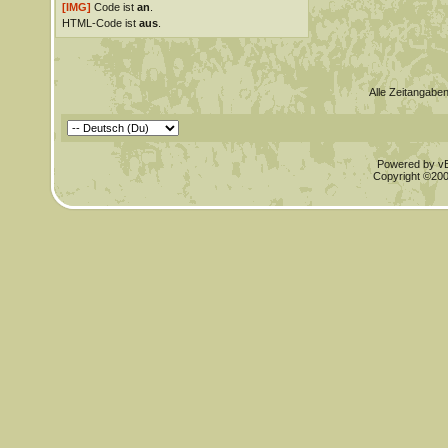
[IMG]
Code ist
an
.
HTML-Code ist
aus
.
Alle Zeitangaben
Powered by vBu
Copyright ©2000