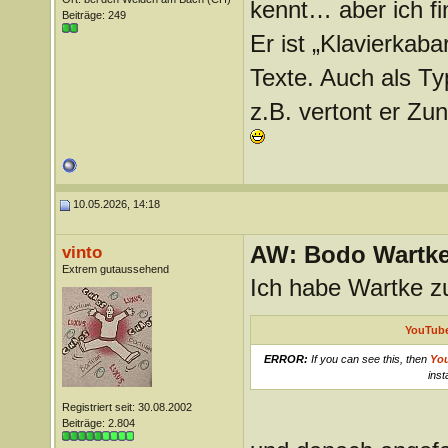
kennt… aber ich fi
Beiträge: 249
Er ist „Klavierkaba
Texte. Auch als Ty
z.B. vertont er Z
10.05.2026, 14:18
AW: Bodo Wartk
vinto
Extrem gutaussehend
Ich habe Wartke z
YouTube
ERROR:
If you can see this, then
Yo
inst
Registriert seit: 30.08.2002
Beiträge: 2.804