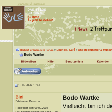
Startseite
|Â
Impressum
DAS IST LOS
CD / VINYL
Â» Infos
Â» jetzt bestellen!
»
Lounge / Café
»
Andere Künstler & Musik
Herbert Grönemeyer Forum
Bodo Wartke
Bilderalben
Hilfe
Benutzerliste
Kalender
10.05.2026, 13:41
Bodo Wartke
Bini
Erfahrener Benutzer
Vielleicht bin ich 
Registriert seit: 09.09.2002
Ort: bei den Weiden am Bach (CH)