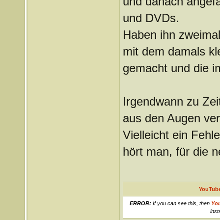
und danach angefa
und DVDs.
Haben ihn zweimal
mit dem damals kl
gemacht und die im
Irgendwann zu Zei
aus den Augen verl
Vielleicht ein Fehl
hört man, für die 
YouTube
ERROR:
If you can see this, then
Yo
inst