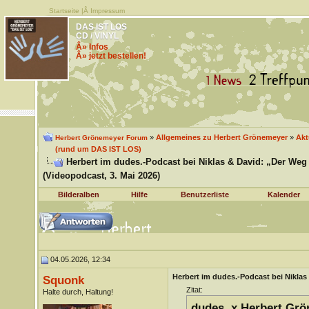
Startseite
|Â
Impressum
DAS IST LOS
CD / VINYL
Â» Infos
Â» jetzt bestellen!
»
Allgemeines zu Herbert Grönemeyer
»
Akt
Herbert Grönemeyer Forum
(rund um DAS IST LOS)
Herbert im dudes.-Podcast bei Niklas & David: „Der Weg
(Videopodcast, 3. Mai 2026)
Bilderalben
Hilfe
Benutzerliste
Kalender
04.05.2026, 12:34
Herbert im dudes.-Podcast bei Niklas
Squonk
Zitat:
Halte durch, Haltung!
dudes. x Herbert Grö