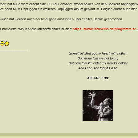
bert hat außerdem erneut eine US-Tour erwähnt, wobei beides von den Bookern abhängig w
re nach MTV Unplugged ein weiteres Unplugged-Album geplant ist. Folglich dürfte auch hier e
ürlich hat Herbert auch nochmal ganz ausführlich über "Kaltes Berlin" gesprochen.
 komplette, wirklich tolle Interview findet ihr hier:
https://www.radioeins.de/programm/se.
________________
Somethin' filled up my heart with nothin'
Someone told me not to cry
But now that I'm older my heart's colder
And I can see that it's a lie
.
ARCADE FIRE