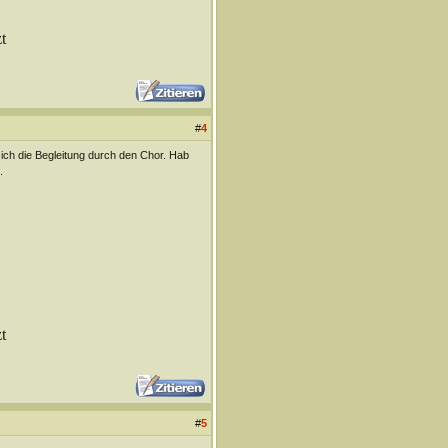
t
#
4
ich die Begleitung durch den Chor. Hab
.
t
#
5