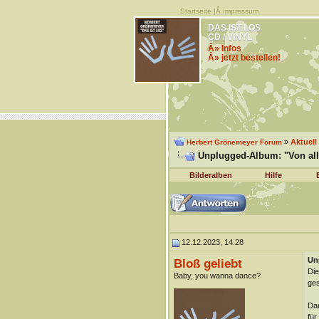
Startseite
|Â
Impressum
DAS IST LOS
CD / VINYL
Â» Infos
Â» jetzt bestellen!
»
Aktuell
Herbert Grönemeyer Forum
Unplugged-Album: "Von al
Bilderalben
Hilfe
12.12.2023, 14:28
Un
Bloß geliebt
Die
Baby, you wanna dance?
ges
Dar
für