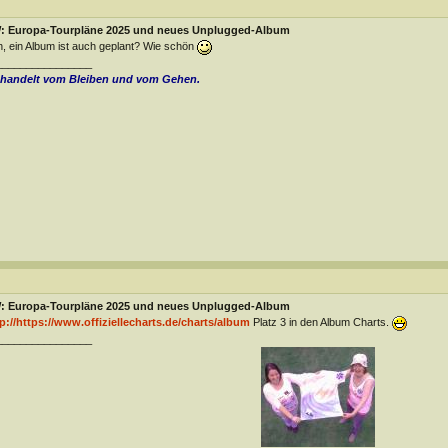
: Europa-Tourpläne 2025 und neues Unplugged-Album
, ein Album ist auch geplant? Wie schön
________________
 handelt vom Bleiben und vom Gehen.
: Europa-Tourpläne 2025 und neues Unplugged-Album
p://https://www.offiziellecharts.de/charts/album
Platz 3 in den Album Charts.
________________