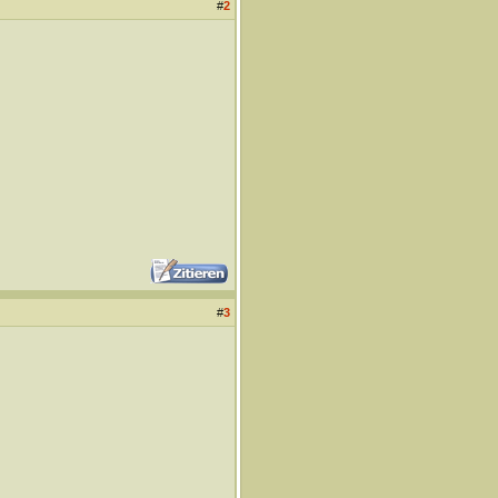
#
2
#
3