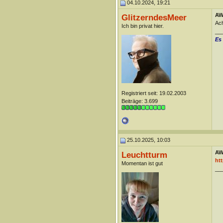
04.10.2024, 19:21
AW
GlitzerndesMeer
Ach
Ich bin privat hier.
__
Es
Registriert seit: 19.02.2003
Beiträge: 3.699
25.10.2025, 10:03
AW
Leuchtturm
htt
Momentan ist gut
__