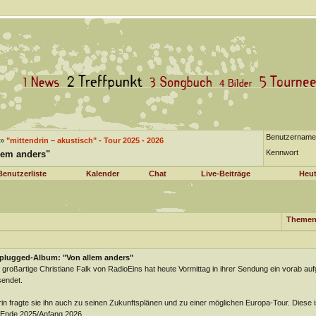
Benutzername
»
"mittendrin – akustisch" - Tour 2025 - 2026
Kennwort
lem anders"
Benutzerliste
Kalender
Chat
Live-Beiträge
Heut
Themen
plugged-Album: "Von allem anders"
 großartige Christiane Falk von RadioEins hat heute Vormittag in ihrer Sendung ein vorab au
endet.
in fragte sie ihn auch zu seinen Zukunftsplänen und zu einer möglichen Europa-Tour. Diese ist
 Ende 2025/Anfang 2026.