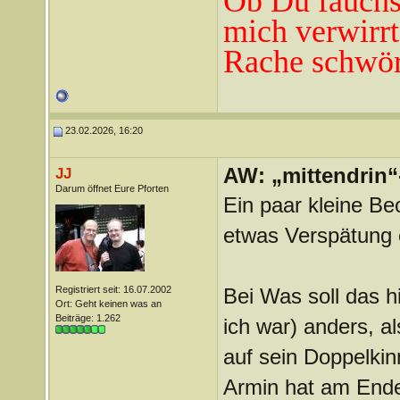
Ob Du fauchst
mich verwirrt
Rache schwör
23.02.2026, 16:20
AW: „mittendrin“
JJ
Darum öffnet Eure Pforten
Ein paar kleine Be
etwas Verspätung e
Registriert seit: 16.07.2002
Bei Was soll das h
Ort: Geht keinen was an
Beiträge: 1.262
ich war) anders, al
auf sein Doppelkinn
Armin hat am Ende