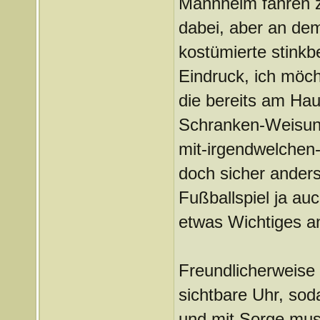
Mannheim fahren z
dabei, aber an dem
kostümierte stinkb
Eindruck, ich möch
die bereits am Hau
Schranken-Weisung
mit-irgendwelchen
doch sicher ander
Fußballspiel ja au
etwas Wichtiges an
Freundlicherweise 
sichtbare Uhr, sod
und mit Sorge muss