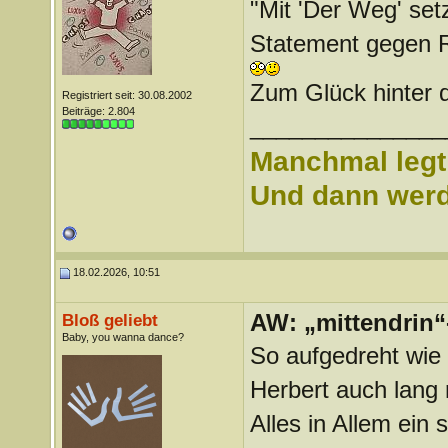
"Mit 'Der Weg' set
Statement gegen R
Zum Glück hinter 
Registriert seit: 30.08.2002
Beiträge: 2.804
_______________
Manchmal legt 
Und dann werd 
18.02.2026, 10:51
AW: „mittendrin“
Bloß geliebt
Baby, you wanna dance?
So aufgedreht wie 
Herbert auch lang 
Alles in Allem ein