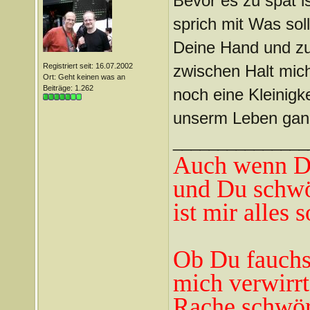
Bevor es zu spät i
sprich mit Was so
Deine Hand und zus
Registriert seit: 16.07.2002
zwischen Halt mic
Ort: Geht keinen was an
Beiträge: 1.262
noch eine Kleinigkei
unserm Leben gan
_______________
Auch wenn Du
und Du schwö
ist mir alles 
Ob Du fauchst
mich verwirrt
Rache schwör