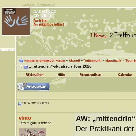
Startseite
|Â
Impressum
DAS IST LOS
CD / VINYL
Â» Infos
Â» jetzt bestellen!
»
Aktuell
»
"mittendrin – akustisch" - Tour 2
Herbert Grönemeyer Forum
„mittendrin“-akustisch Tour 2026
Bilderalben
Hilfe
Benutzerliste
Kalender
18.02.2026, 06:33
AW: „mittendrin“
vinto
Extrem gutaussehend
Der Praktikant der