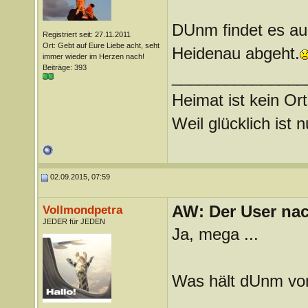
DUnm findet es au
Registriert seit: 27.11.2011
Ort: Gebt auf Eure Liebe acht, seht
Heidenau abgeht.
immer wieder im Herzen nach!
Beiträge: 393
_______________
Heimat ist kein Ort
Weil glücklich ist 
02.09.2015, 07:59
AW: Der User nach
Vollmondpetra
JEDER für JEDEN
Ja, mega ...
Was hält dUnm vo
_______________