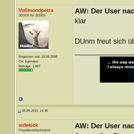
AW: Der User nach
Vollmondpetra
JEDER für JEDEN
klar
DUnm freut sich üb
_______________
Registriert seit: 19.09.2008
Ort: irgendwo
Beiträge: 1.967
05.09.2015, 14:35
AW: Der User nach
sidekick
Propellereinfachmitmir