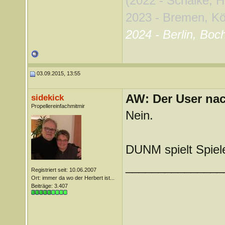
(2022 - Schalke, 
2023 - Bremen, Köln
2024 - Berlin, Boc
03.09.2015, 13:55
AW: Der User nach
sidekick
Propellereinfachmitmir
Nein.
DUNM spielt Spiel
_______________
Registriert seit: 10.06.2007
Ort: immer da wo der Herbert ist...
Beiträge: 3.407