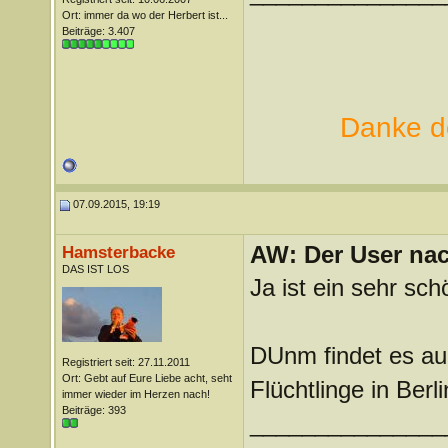
Ort: immer da wo der Herbert ist...
Beiträge: 3.407
Danke de
07.09.2015, 19:19
AW: Der User nach
Hamsterbacke
DAS IST LOS
Ja ist ein sehr sc
DUnm findet es auc
Registriert seit: 27.11.2011
Ort: Gebt auf Eure Liebe acht, seht
Flüchtlinge in Berl
immer wieder im Herzen nach!
Beiträge: 393
_______________