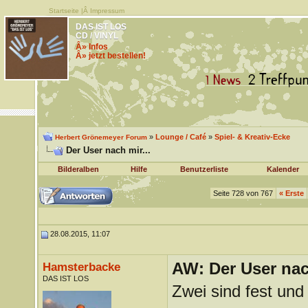
Startseite
|Â
Impressum
DAS IST LOS
CD / VINYL
Â» Infos
Â» jetzt bestellen!
»
Lounge / Café
»
Spiel- & Kreativ-Ecke
Herbert Grönemeyer Forum
Der User nach mir...
Bilderalben
Hilfe
Benutzerliste
Kalender
Seite 728 von 767
«
Erste
28.08.2015, 11:07
AW: Der User nach
Hamsterbacke
DAS IST LOS
Zwei sind fest und