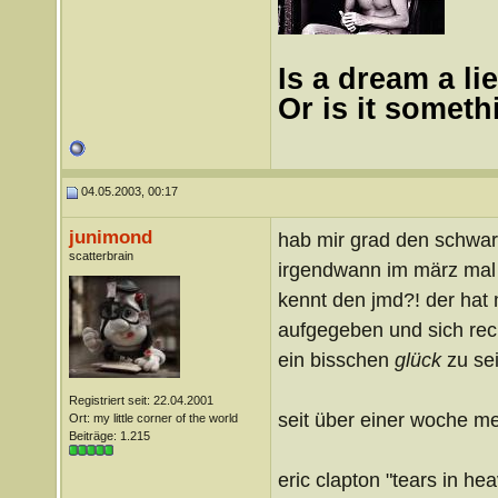
Is a dream a lie
Or is it somet
04.05.2003, 00:17
junimond
hab mir grad den schwarz
scatterbrain
irgendwann im märz mal 
kennt den jmd?! der hat 
aufgegeben und sich rech
ein bisschen
glück
zu sei
Registriert seit: 22.04.2001
seit über einer woche mei
Ort: my little corner of the world
Beiträge: 1.215
eric clapton "tears in he