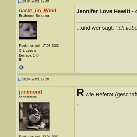
29.04.2003, 12:49
nackt_im_Wind
Jennifer Love Hewitt - 
Erfahrener Benutzer
__________________
...und wer sagt: "
ich liebe
Registriert seit: 17.03.2003
Ort: Leipzig
Beiträge: 146
30.04.2003, 12:20
R
junimond
wie
R
eferat (geschaf
scatterbrain
.
Registriert seit: 22.04.2001