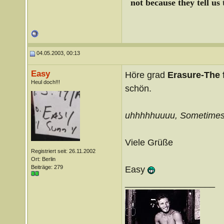
not because they tell us
04.05.2003, 00:13
Easy
Höre grad
Erasure-The f
Heul doch!!!
schön.
uhhhhhuuuu, Sometime
Viele Grüße
Registriert seit: 26.11.2002
Ort: Berlin
Beiträge: 279
Easy
__________________