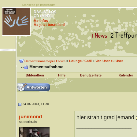
Startseite
|Â
Impressum
DAS IST LOS
CD / VINYL
Â» Infos
Â» jetzt bestellen!
»
Lounge / Café
»
Von User zu User
Herbert Grönemeyer Forum
Momentaufnahme
Bilderalben
Hilfe
Benutzerliste
Kalender
24.04.2003, 11:30
junimond
hier strahlt grad jemand
scatterbrain
__________________