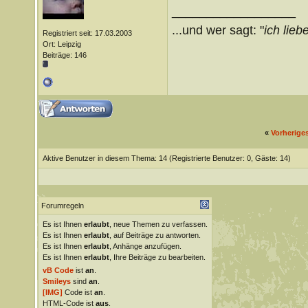
__________________
...und wer sagt: "
ich liebe
Registriert seit: 17.03.2003
Ort: Leipzig
Beiträge: 146
«
Vorherige
Aktive Benutzer in diesem Thema: 14
(Registrierte Benutzer: 0, Gäste: 14)
Forumregeln
Es ist Ihnen
erlaubt
, neue Themen zu verfassen.
Es ist Ihnen
erlaubt
, auf Beiträge zu antworten.
Es ist Ihnen
erlaubt
, Anhänge anzufügen.
Es ist Ihnen
erlaubt
, Ihre Beiträge zu bearbeiten.
vB Code
ist
an
.
Smileys
sind
an
.
[IMG]
Code ist
an
.
HTML-Code ist
aus
.