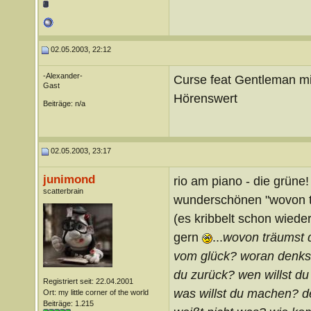
02.05.2003, 22:12
-Alexander-
Curse feat Gentleman mi
Gast
Hörenswert
Beiträge: n/a
02.05.2003, 23:17
junimond
rio am piano - die grüne!
scatterbrain
wunderschönen "wovon t
(es kribbelt schon wieder 
gern
...
wovon träumst d
vom glück? woran denkst
du zurück? wen willst du
Registriert seit: 22.04.2001
was willst du machen? de
Ort: my little corner of the world
Beiträge: 1.215