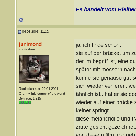
__________________
Es handelt vom Bleibe
04.05.2003, 11:12
junimond
ja, ich finde schon.
scatterbrain
sie auf der brücke. um z
der im begriff ist, eine 
später mit messern nach
könne sie genauso gut se
sich wieder verlieren, w
Registriert seit: 22.04.2001
ähnlich ist...hat er sie 
Ort: my little corner of the world
Beiträge: 1.215
wieder auf einer brücke
keiner springt.
diese melancholie und tr
zarte gesicht gezeichnet
von diesem film und geb 