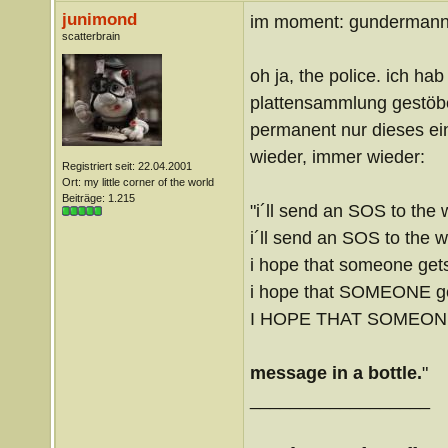
junimond
im moment: gundermanns 
scatterbrain
oh ja, the police. ich ha
plattensammlung gestöbe
permanent nur dieses ei
wieder, immer wieder:
Registriert seit: 22.04.2001
Ort: my little corner of the world
Beiträge: 1.215
"i´ll send an SOS to the 
i´ll send an SOS to the w
i hope that someone get
i hope that SOMEONE g
I HOPE THAT SOMEON
message in a bottle.
"
__________________