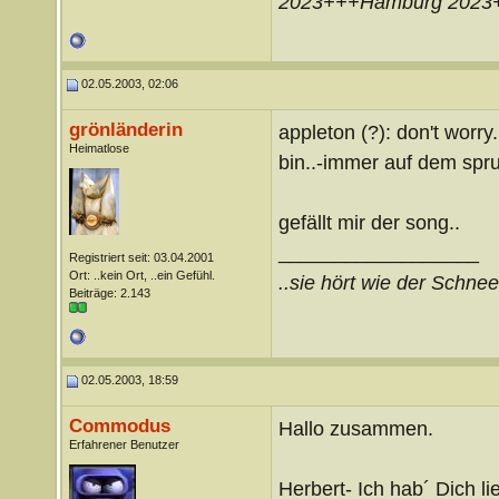
2023+++Hamburg 2023
02.05.2003, 02:06
grönländerin
appleton (?): don't worr
Heimatlose
bin..-immer auf dem spru
gefällt mir der song..
__________________
Registriert seit: 03.04.2001
Ort: ..kein Ort, ..ein Gefühl.
..sie hört wie der Schnee l
Beiträge: 2.143
02.05.2003, 18:59
Commodus
Hallo zusammen.
Erfahrener Benutzer
Herbert- Ich hab´ Dich li