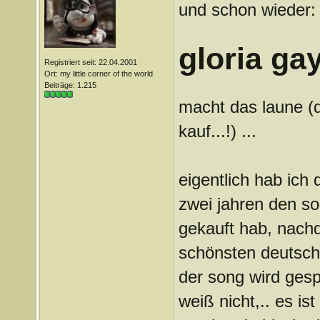
und schon wieder:
gloria ga
Registriert seit: 22.04.2001
Ort: my little corner of the world
Beiträge: 1.215
macht das laune (d
kauf...!) ...
eigentlich hab ich d
zwei jahren den sou
gekauft hab, nachd
schönsten deutsche
der song wird gespi
weiß nicht,.. es ist