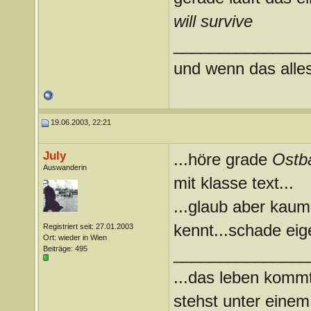
will survive
_______________
und wenn das alles 
19.06.2003, 22:21
July
...höre grade
Ostba
Auswanderin
mit klasse text...
...glaub aber kau
kennt...schade eige
Registriert seit: 27.01.2003
Ort: wieder in Wien
Beiträge: 495
_______________
...das leben kommt
stehst unter einem 