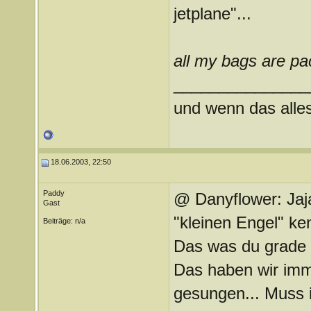
jetplane"...
all my bags are pa
_______________
und wenn das alles 
18.06.2003, 22:50
Paddy
@ Danyflower: Jaja
Gast
"kleinen Engel" ke
Beiträge: n/a
Das was du grade 
Das haben wir imm
gesungen... Muss i