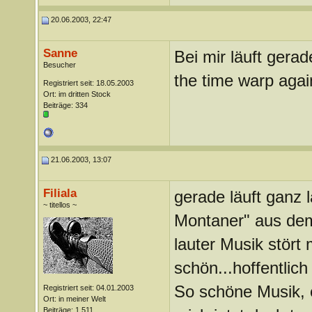
20.06.2003, 22:47
Sanne
Bei mir läuft gera
Besucher
the time warp again.
Registriert seit: 18.05.2003
Ort: im dritten Stock
Beiträge: 334
21.06.2003, 13:07
Filiala
gerade läuft ganz 
~ titellos ~
Montaner" aus dem
lauter Musik stört 
schön...hoffentlich
So schöne Musik, 
Registriert seit: 04.01.2003
Ort: in meiner Welt
Beiträge: 1.511