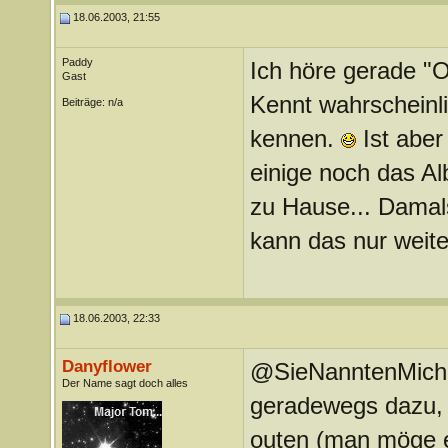
18.06.2003, 21:55
Paddy
Ich höre gerade "O
Gast
Kennt wahrscheinli
Beiträge: n/a
kennen.
Ist aber 
einige noch das A
zu Hause... Damals 
kann das nur weite
18.06.2003, 22:33
Danyflower
@SieNanntenMichPa
Der Name sagt doch alles
geradewegs dazu, 
outen (man möge e