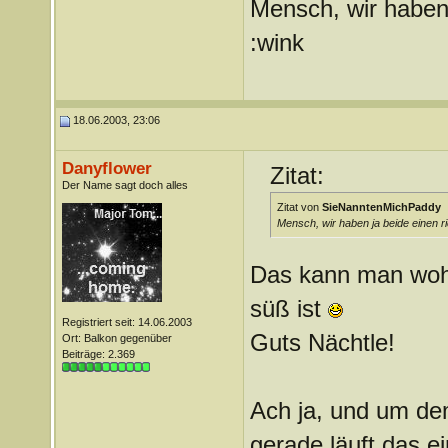
Mensch, wir haben 
:wink
18.06.2003, 23:06
Danyflower
Zitat:
Der Name sagt doch alles
Zitat von
SieNanntenMichPaddy
Mensch, wir haben ja beide einen r
Das kann man wohl
süß ist
Registriert seit: 14.06.2003
Guts Nächtle!
Ort: Balkon gegenüber
Beiträge: 2.369
Ach ja, und um dem
gerade läuft das e