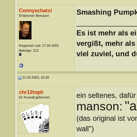
Connyschatzi
Smashing Pumpk
Erfahrener Benutzer
_______________
Es ist mehr als e
vergißt, mehr als 
Registriert seit: 27.04.2003
Beiträge: 213
viel zuviel, und 
21.06.2003, 16:28
chr12toph
ein seltenes, dafü
für Krawall gebürstet
"a
manson:
(das original ist v
wall")