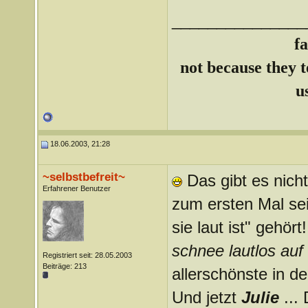
_______________
f
not because they te
u
18.06.2003, 21:28
~selbstbefreit~
Das gibt es nicht
Erfahrener Benutzer
zum ersten Mal se
sie laut ist" gehör
schnee lautlos auf d
Registriert seit: 28.05.2003
Beiträge: 213
allerschönste in d
Und jetzt
Julie
...