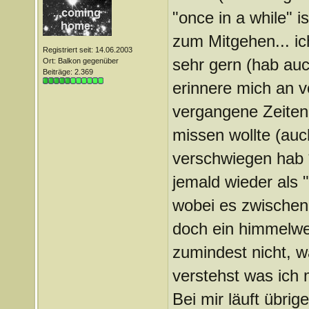
"once in a while" i
zum Mitgehen... i
Registriert seit: 14.06.2003
sehr gern (hab auc
Ort: Balkon gegenüber
Beiträge: 2.369
erinnere mich an v
vergangene Zeite
missen wollte (au
verschwiegen hab *
jemald wieder als 
wobei es zwischen
doch ein himmelwei
zumindest nicht, w
verstehst was ich 
Bei mir läuft übri