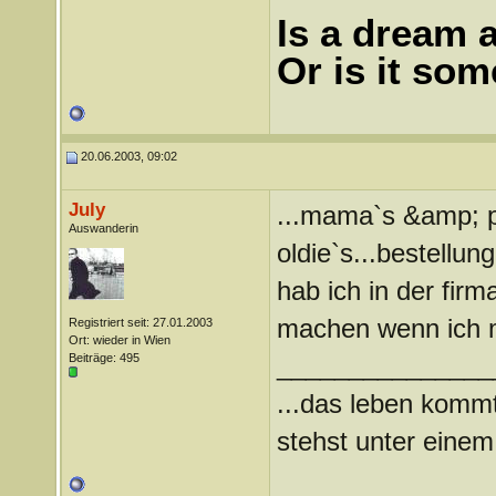
Is a dream a
Or is it so
20.06.2003, 09:02
July
...mama`s &amp; p
Auswanderin
oldie`s...bestellun
hab ich in der firm
machen wenn ich m
Registriert seit: 27.01.2003
Ort: wieder in Wien
Beiträge: 495
_______________
...das leben kommt
stehst unter einem 