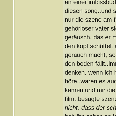
an einer imbissbu
diesen song..und si
nur die szene am f
gehörloser vater 
geräusch, das er ma
den kopf schüttelt 
geräuch macht, son
den boden fällt..im
denken, wenn ich h
höre..waren es auch
kamen und mir die 
film..besagte szen
nicht, dass der schn