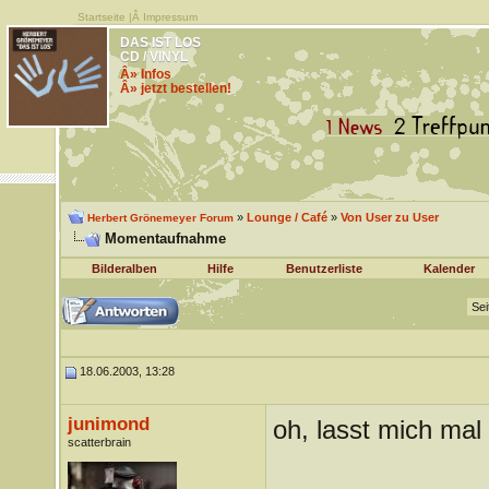
Startseite
|Â
Impressum
DAS IST LOS
CD / VINYL
Â» Infos
Â» jetzt bestellen!
»
Lounge / Café
»
Von User zu User
Herbert Grönemeyer Forum
Momentaufnahme
Bilderalben
Hilfe
Benutzerliste
Kalender
Sei
18.06.2003, 13:28
junimond
oh, lasst mich mal
scatterbrain