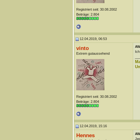
Registriert seit: 30.08.2002
Beiträge: 2.804
12.04.2019, 06:53
AW
vinto
Ich
Extrem gutaussehend
__
Ma
Un
Registriert seit: 30.08.2002
Beiträge: 2.804
12.04.2019, 15:16
AW
Hennes
Jep