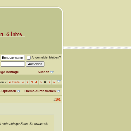
Angemeldet bleiben?
ige Beiträge
Suchen
von 7
«
Erste
<
2
3
4
5
6
7
>
-Optionen
Thema durchsuchen
#
101
nicht richtige Fans. So etwas wie