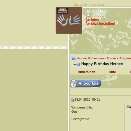
Startseite
|Â
Impressum
DAS IST LOS
CD / VINYL
Â» Infos
Â» jetzt bestellen!
»
Allgem
Herbert Grönemeyer Forum
Happy Birthday Herbert
Bilderalben
Hilfe
29.04.2015, 09:31
AW
Wimpernschlag
Gast
Beiträge: n/a