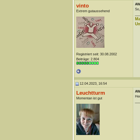
AW
vinto
So,
Extrem gutaussehend
__
Ma
Un
Registriert seit: 30.08.2002
Beiträge: 2.804
12.04.2023, 16:54
AW
Leuchtturm
Her
Momentan ist gut
__