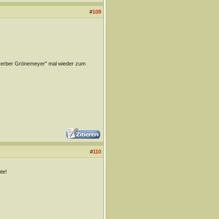
#
109
- Herber Grönemeyer" mal wieder zum
#
110
te!