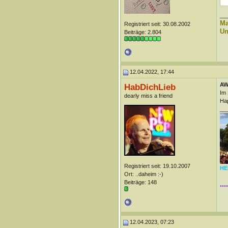
__
Ma
Registriert seit: 30.08.2002
Un
Beiträge: 2.804
12.04.2022, 17:44
AW
HabDichLieb
Im 
dearly miss a friend
Hap
__
Registriert seit: 19.10.2007
HEI
Ort: ..daheim :-)
Beiträge: 148
..
12.04.2023, 07:23