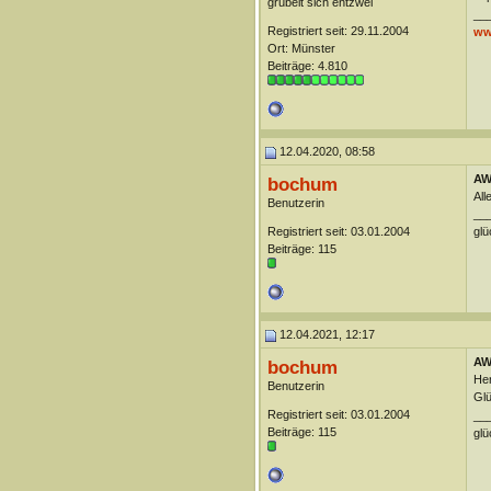
grübelt sich entzwei
__
Registriert seit: 29.11.2004
ww
Ort: Münster
Beiträge: 4.810
12.04.2020, 08:58
AW
bochum
All
Benutzerin
__
Registriert seit: 03.01.2004
glü
Beiträge: 115
12.04.2021, 12:17
AW
bochum
Her
Benutzerin
Glü
Registriert seit: 03.01.2004
__
Beiträge: 115
glü