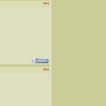
#
103
#
104