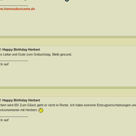
________________
w.henneskonzerte.de
: Happy Birthday Herbert
es Liebe und Gute zum Geburtstag. Bleib gesund.
________________
ck auf
: Happy Birthday Herbert
bert wird 65! Zum Glück geht er nicht in Rente. Ich habe extreme Entzugserscheinungen u
cksmomente mit Herbert.
________________
ck auf