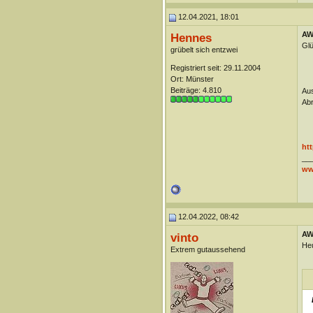
12.04.2021, 18:01
AW
Hennes
Gl
grübelt sich entzwei
Registriert seit: 29.11.2004
Ort: Münster
Beiträge: 4.810
Aus
Abr
ht
__
ww
12.04.2022, 08:42
AW
vinto
Heu
Extrem gutaussehend