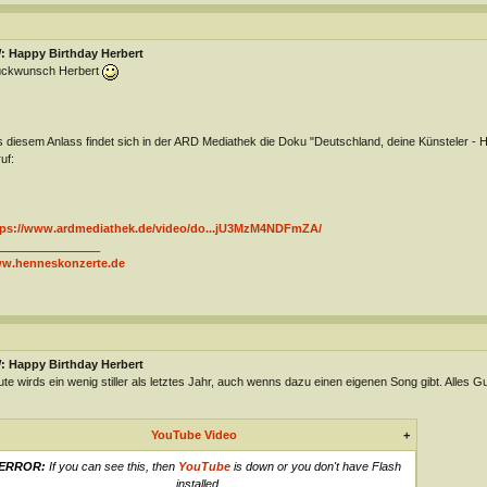
: Happy Birthday Herbert
ückwunsch Herbert
 diesem Anlass findet sich in der ARD Mediathek die Doku "Deutschland, deine Künsteler 
uf:
tps://www.ardmediathek.de/video/do...jU3MzM4NDFmZA/
________________
w.henneskonzerte.de
: Happy Birthday Herbert
te wirds ein wenig stiller als letztes Jahr, auch wenns dazu einen eigenen Song gibt. Alles Gu
YouTube Video
+
ERROR:
If you can see this, then
YouTube
is down or you don't have Flash
installed.