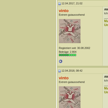
12.04.2017, 21:02
AW
vinto
Ich
Extrem gutaussehend
__
Ma
Un
Registriert seit: 30.08.2002
Beiträge: 2.804
12.04.2018, 08:42
AW
vinto
Ich
Extrem gutaussehend
__
Ma
Un