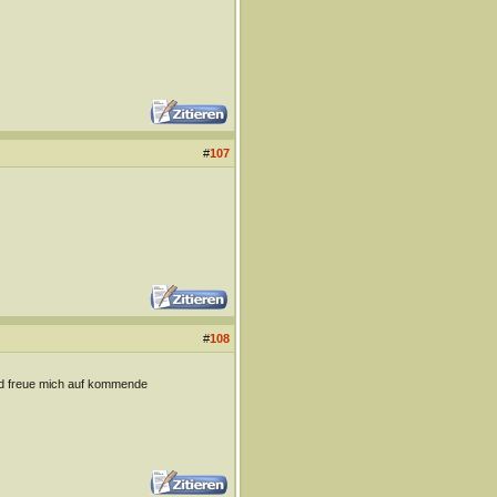
#
107
#
108
nd freue mich auf kommende